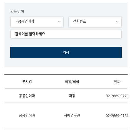
립
국
F
항목 검색
어
o
원
- 공공언어과
전화번호
r
조
m
직
도
국
어
원
원
장
기
획
연
수
부서명
직위/직급
전화
부
기
조
획
공공언어과
과장
02-2669-9721
직
운
및
영
업
과
무
공
공공언어과
학예연구관
02-2669-9766
소
공
개
언
(부
어
서
과