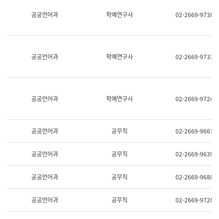
명,
교
공공언어과
학예연구사
02-2669-9738
직
육
위/
연
직
수
급,
과
전
어
공공언어과
학예연구사
02-2669-9733
화,
문
담
연
당
구
업
실
무)
어
공공언어과
학예연구사
02-2669-9724
문
연
구
과
공공언어과
공무직
02-2669-9667
어
문
연
공공언어과
공무직
02-2669-9639
구
과
(사
공공언어과
공무직
02-2669-9680
전
팀)
언
공공언어과
공무직
02-2669-9728
어
정