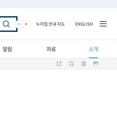
누리집 안내 지도
ENGLISH
전체 
축소
확대
알림
자료
소개
주소 복사
프린트
점자파일 내려받기
점자뷰어 보