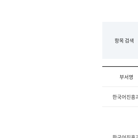
국
립
국
어
원
F
항목 검색
조
o
직
r
도
m
국
어
부서명
원
원
조
장
한국어진흥
직
기
및
획
업
연
무
수
소
부
개
기
한국어진흥