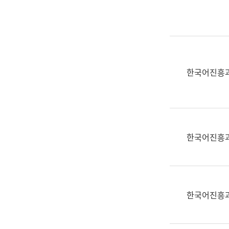
실
어
문
연
구
과
한국어진흥
어
문
연
구
과
한국어진흥
(사
전
팀)
언
어
한국어진흥
정
보
과