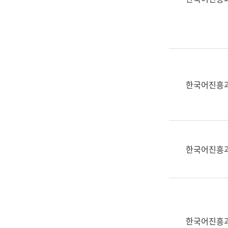
(부
획
서
운
명,
영
직
과
위/
공
직
공
급,
언
한국어진흥
전
어
화,
과
담
교
당
육
업
연
한국어진흥
무)
수
과
어
문
연
구
한국어진흥