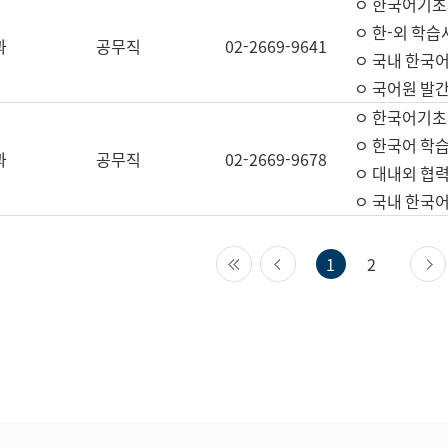
ㅇ 한국어기초
ㅇ 한-외 학습
과
공무직
02-2669-9641
ㅇ 국내 한국
ㅇ 국어원 발간
ㅇ 한국어기초
ㅇ 한국어 학
과
공무직
02-2669-9678
ㅇ 대내외 협력
ㅇ 국내 한국
첫 페이지
이전 페이지
1
2