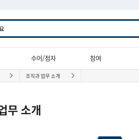
수어/점자
참여
조직과 업무 소개
바로가기
바로가기
업무 소개