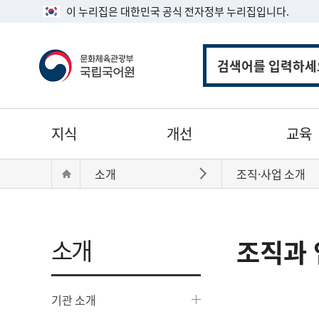
이 누리집은 대한민국 공식 전자정부 누리집입니다.
통
합
검
색
주
지식
개선
교육
메
뉴
현
Home
소개
조직·사업 소개
바로가기
재
위
치:
소개
조직과 
기관 소개