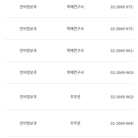
명,
교
언어정보과
학예연구사
02-2669-9751
직
육
위/
연
직
수
급,
과
언어정보과
학예연구사
02-2669-9753
전
어
화,
문
담
연
당
구
언어정보과
학예연구사
02-2669-9614
업
실
무)
어
문
연
언어정보과
학예연구사
02-2669-9638
구
과
어
문
연
언어정보과
주무관
02-2669-9628
구
과
(사
전
팀)
언어정보과
주무관
02-2669-9649
언
어
정