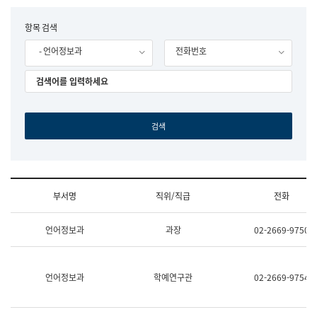
립
국
F
항목 검색
어
o
원
- 언어정보과
전화번호
r
조
m
직
도
국
어
원
원
장
기
획
연
수
부서명
직위/직급
전화
부
기
조
획
언어정보과
과장
02-2669-9750
직
운
및
영
업
과
무
공
언어정보과
학예연구관
02-2669-9754
소
공
개
언
(부
어
서
과