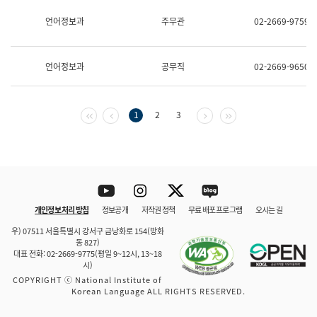
보
과
언어정보과
주무관
02-2669-9759
한
국
어
언어정보과
공무직
02-2669-9650
진
흥
과
수
첫 페이지
이전 페이지
다음 페이지
마지막 페이지
1
2
3
어
점
자
진
흥
과
Youtube
Instagram
Twitter
blog
개인정보 처리 방침
정보공개
저작권 정책
무료 배포 프로그램
오시는 길
바로 가기
문체부와 소속기관
우) 07511 서울특별시 강서구 금낭화로 154(방화
동 827)
대표 전화: 02-2669-9775(평일 9~12시, 13~18
시)
COPYRIGHT ⓒ National Institute of
Korean Language ALL RIGHTS RESERVED.