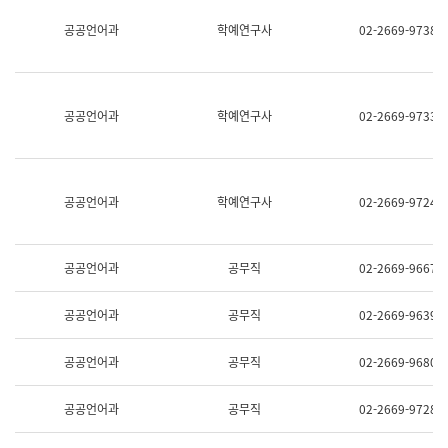
명,
교
공공언어과
학예연구사
02-2669-9738
직
육
위/
연
직
수
급,
과
전
어
공공언어과
학예연구사
02-2669-9733
화,
문
담
연
당
구
업
실
무)
어
공공언어과
학예연구사
02-2669-9724
문
연
구
과
공공언어과
공무직
02-2669-9667
어
문
연
공공언어과
공무직
02-2669-9639
구
과
(사
공공언어과
공무직
02-2669-9680
전
팀)
언
공공언어과
공무직
02-2669-9728
어
정