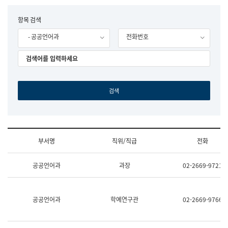
립
국
F
항목 검색
어
o
원
- 공공언어과
전화번호
r
조
m
직
도
국
어
원
원
장
기
획
연
수
부서명
직위/직급
전화
부
기
조
획
공공언어과
과장
02-2669-9721
직
운
및
영
업
과
무
공
공공언어과
학예연구관
02-2669-9766
소
공
개
언
(부
어
서
과