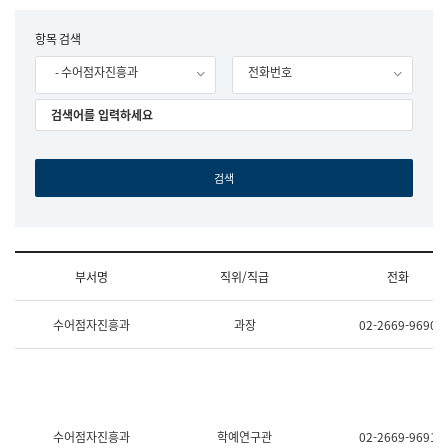
립
국
F
항목 검색
어
o
원
- 수어점자진흥과
전화번호
r
조
m
직
도
국
어
원
원
장
기
획
연
수
부서명
직위/직급
전화
부
기
조
획
수어점자진흥과
과장
02-2669-9690
직
운
및
영
업
과
무
공
소
공
개
언
(부
어
수어점자진흥과
학예연구관
02-2669-9691
서
과