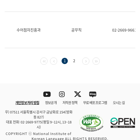
수어점자진흥과
공무직
02-2669-9661
첫 페이지
이전 페이지
다음 페이지
마지막 페이지
1
2
Youtube
Instagram
Twitter
blog
개인정보 처리 방침
정보공개
저작권 정책
무료 배포 프로그램
오시는 길
바로 가기
문체부와 소속기관
우) 07511 서울특별시 강서구 금낭화로 154(방화
동 827)
대표 전화: 02-2669-9775(평일 9~12시, 13~18
시)
COPYRIGHT ⓒ National Institute of
Korean Language ALL RIGHTS RESERVED.