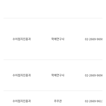
명,
교
직
육
위/
연
직
수
급,
과
전
어
화,
문
담
연
당
구
수어점자진흥과
학예연구사
02-2669-9698
업
실
무)
어
문
연
구
과
어
문
연
수어점자진흥과
학예연구사
02-2669-9696
구
과
(사
전
팀)
언
어
수어점자진흥과
주무관
02-2669-9613
정