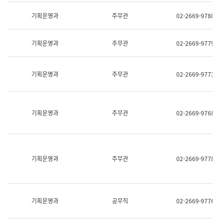
명,
교
직
기획운영과
주무관
02-2669-9780
육
위/
연
직
수
급,
과
기획운영과
주무관
02-2669-9779
전
어
화,
문
담
연
당
기획운영과
주무관
02-2669-9773
구
업
실
무)
어
문
연
기획운영과
주무관
02-2669-9768
구
과
어
문
연
구
기획운영과
주무관
02-2669-9778
과
(사
전
팀)
언
기획운영과
공무직
02-2669-9776
어
정