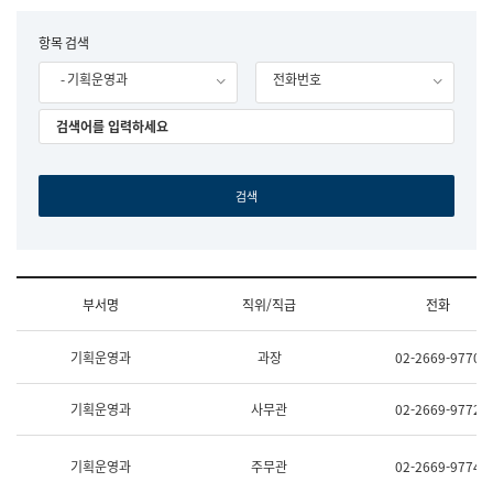
립
국
F
항목 검색
어
o
원
- 기획운영과
전화번호
r
조
m
직
도
국
어
원
원
장
기
획
연
수
부서명
직위/직급
전화
부
기
조
획
기획운영과
과장
02-2669-9770
직
운
및
영
업
과
기획운영과
사무관
02-2669-9772
무
공
소
공
개
언
기획운영과
주무관
02-2669-9774
(부
어
서
과