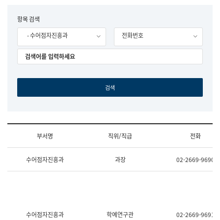
립
국
F
항목 검색
어
o
원
- 수어점자진흥과
전화번호
r
조
m
직
도
국
어
원
원
장
기
획
연
수
부서명
직위/직급
전화
부
기
조
획
수어점자진흥과
과장
02-2669-9690
직
운
및
영
업
과
무
공
소
공
개
언
(부
어
수어점자진흥과
학예연구관
02-2669-9691
서
과