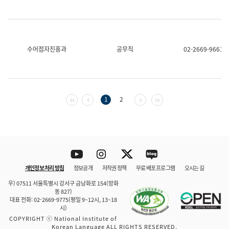
수어점자진흥과
공무직
02-2669-9661
첫 페이지
이전 페이지
다음 페이지
마지막 페이지
1
2
Youtube
Instagram
Twitter
blog
개인정보 처리 방침
정보공개
저작권 정책
무료 배포 프로그램
오시는 길
바로 가기
문체부와 소속기관
우) 07511 서울특별시 강서구 금낭화로 154(방화
동 827)
대표 전화: 02-2669-9775(평일 9~12시, 13~18
시)
COPYRIGHT ⓒ National Institute of
Korean Language ALL RIGHTS RESERVED.