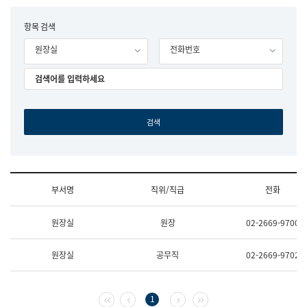
립
국
F
항목 검색
어
o
원
원장실
전화번호
r
조
m
직
도
국
어
원
원
장
기
획
연
수
부서명
직위/직급
전화
부
기
조
획
원장실
원장
02-2669-9700
직
운
및
영
업
과
원장실
공무직
02-2669-9702
무
공
소
공
개
언
(부
어
첫 페이지
이전 페이지
다음 페이지
마지막 페이지
1
서
과