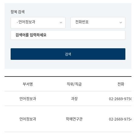
립
국
F
항목 검색
어
o
원
- 언어정보과
전화번호
r
조
m
직
도
국
어
원
원
장
기
획
연
수
부서명
직위/직급
전화
부
기
조
획
언어정보과
과장
02-2669-9750
직
운
및
영
업
과
무
공
언어정보과
학예연구관
02-2669-9754
소
공
개
언
(부
어
서
과