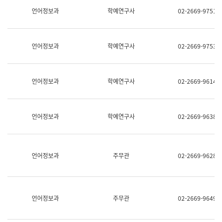
명,
교
언어정보과
학예연구사
02-2669-9751
직
육
위/
연
직
수
급,
과
언어정보과
학예연구사
02-2669-9753
전
어
화,
문
담
연
당
구
언어정보과
학예연구사
02-2669-9614
업
실
무)
어
문
연
언어정보과
학예연구사
02-2669-9638
구
과
어
문
연
언어정보과
주무관
02-2669-9628
구
과
(사
전
팀)
언어정보과
주무관
02-2669-9649
언
어
정