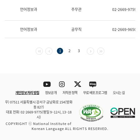
보
과
언어정보과
주무관
02-2669-9759
한
국
어
언어정보과
공무직
02-2669-9650
진
흥
과
수
첫 페이지
이전 페이지
다음 페이지
마지막 페이지
1
2
3
어
점
자
진
흥
과
Youtube
Instagram
Twitter
blog
개인정보 처리 방침
정보공개
저작권 정책
무료 배포 프로그램
오시는 길
바로 가기
문체부와 소속기관
우) 07511 서울특별시 강서구 금낭화로 154(방화
동 827)
대표 전화: 02-2669-9775(평일 9~12시, 13~18
시)
COPYRIGHT ⓒ National Institute of
Korean Language ALL RIGHTS RESERVED.