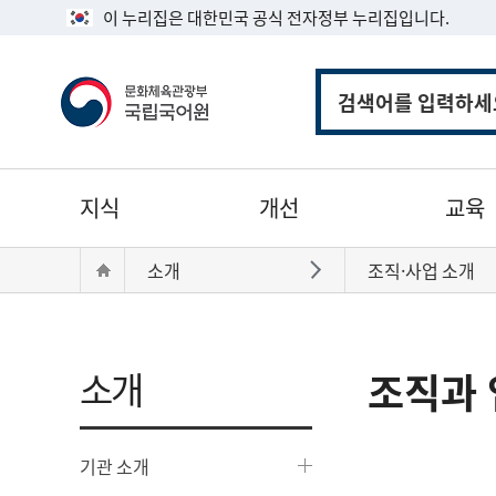
이 누리집은 대한민국 공식 전자정부 누리집입니다.
통
합
검
색
주
지식
개선
교육
메
뉴
현
Home
소개
조직·사업 소개
바로가기
재
위
치:
소개
조직과 
기관 소개