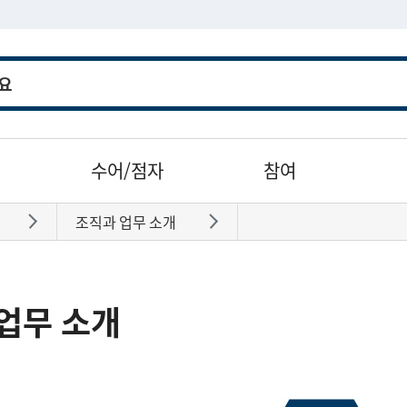
수어/점자
참여
조직과 업무 소개
바로가기
바로가기
업무 소개