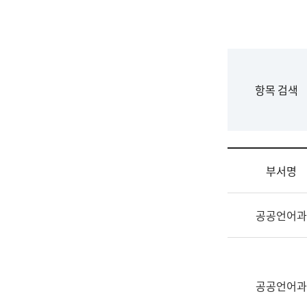
국
립
국
어
원
F
항목 검색
조
o
직
r
도
m
국
어
부서명
원
원
조
장
공공언어과
직
기
및
획
업
연
무
수
소
공공언어과
부
개
기