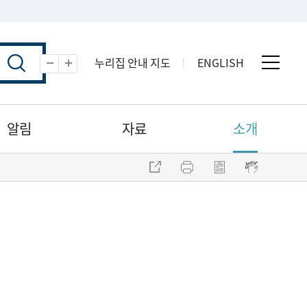
누리집 안내 지도
ENGLISH
전체 
축소
확대
알림
자료
소개
주소 복사
프린트
점자파일 내려받기
점자뷰어 보