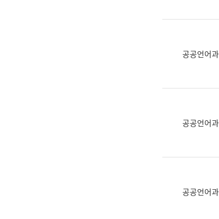
(부
획
서
운
명,
영
직
과
위/
공공언어과
공
직
공
급,
언
전
어
화,
과
담
교
공공언어과
당
육
업
연
무)
수
과
어
문
공공언어과
연
구