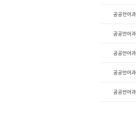
실
어
공공언어과
문
연
구
공공언어과
과
어
문
공공언어과
연
구
공공언어과
과
(사
전
공공언어과
팀)
언
어
정
보
과