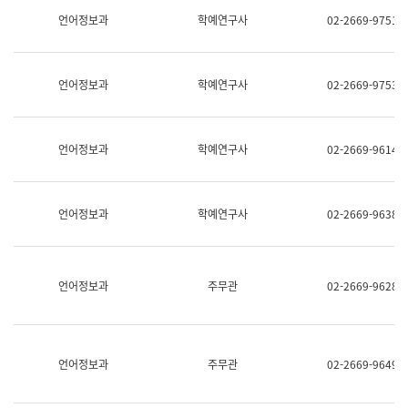
명,
교
언어정보과
학예연구사
02-2669-9751
직
육
위/
연
직
수
급,
과
언어정보과
학예연구사
02-2669-9753
전
어
화,
문
담
연
당
구
언어정보과
학예연구사
02-2669-9614
업
실
무)
어
문
연
언어정보과
학예연구사
02-2669-9638
구
과
어
문
연
언어정보과
주무관
02-2669-9628
구
과
(사
전
팀)
언어정보과
주무관
02-2669-9649
언
어
정