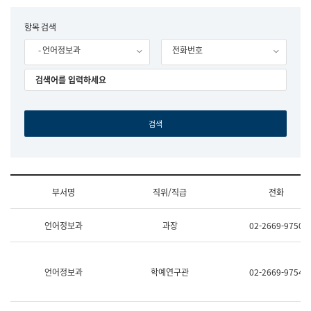
립
국
F
항목 검색
어
o
원
- 언어정보과
전화번호
r
조
m
직
도
국
어
원
원
장
기
획
연
수
부서명
직위/직급
전화
부
기
조
획
언어정보과
과장
02-2669-9750
직
운
및
영
업
과
무
공
언어정보과
학예연구관
02-2669-9754
소
공
개
언
(부
어
서
과