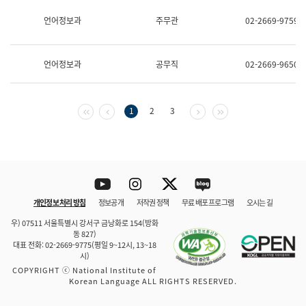
보
과
언어정보과
주무관
02-2669-9759
한
국
어
언어정보과
공무직
02-2669-9650
진
흥
과
수
첫 페이지
이전 페이지
다음 페이지
마지막 페이지
1
2
3
어
점
자
진
흥
과
Youtube
Instagram
Twitter
blog
개인정보 처리 방침
정보공개
저작권 정책
무료 배포 프로그램
오시는 길
바로 가기
문체부와 소속기관
우) 07511 서울특별시 강서구 금낭화로 154(방화
동 827)
대표 전화: 02-2669-9775(평일 9~12시, 13~18
시)
COPYRIGHT ⓒ National Institute of
Korean Language ALL RIGHTS RESERVED.