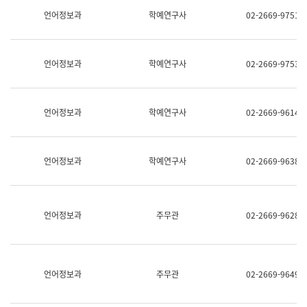
명,
교
언어정보과
학예연구사
02-2669-9751
직
육
위/
연
직
수
급,
과
언어정보과
학예연구사
02-2669-9753
전
어
화,
문
담
연
당
구
언어정보과
학예연구사
02-2669-9614
업
실
무)
어
문
연
언어정보과
학예연구사
02-2669-9638
구
과
어
문
연
언어정보과
주무관
02-2669-9628
구
과
(사
전
팀)
언어정보과
주무관
02-2669-9649
언
어
정