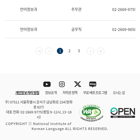
보
과
언어정보과
주무관
02-2669-9759
한
국
어
언어정보과
공무직
02-2669-9650
진
흥
과
수
첫 페이지
이전 페이지
다음 페이지
마지막 페이지
1
2
3
어
점
자
진
흥
과
Youtube
Instagram
Twitter
blog
개인정보 처리 방침
정보공개
저작권 정책
무료 배포 프로그램
오시는 길
바로 가기
문체부와 소속기관
우) 07511 서울특별시 강서구 금낭화로 154(방화
동 827)
대표 전화: 02-2669-9775(평일 9~12시, 13~18
시)
COPYRIGHT ⓒ National Institute of
Korean Language ALL RIGHTS RESERVED.