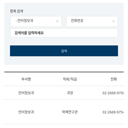
립
국
F
항목 검색
어
o
원
- 언어정보과
전화번호
r
조
m
직
도
국
어
원
원
장
기
획
연
수
부서명
직위/직급
전화
부
기
조
획
언어정보과
과장
02-2669-9750
직
운
및
영
업
과
무
공
언어정보과
학예연구관
02-2669-9754
소
공
개
언
(부
어
서
과