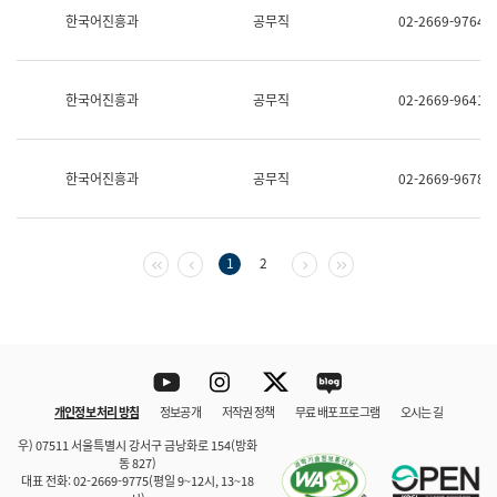
보
한국어진흥과
공무직
02-2669-9764
과
한
국
어
한국어진흥과
공무직
02-2669-9641
진
흥
과
수
한국어진흥과
공무직
02-2669-9678
어
점
자
진
흥
첫 페이지
이전 페이지
다음 페이지
마지막 페이지
1
2
과
Youtube
Instagram
Twitter
blog
개인정보 처리 방침
정보공개
저작권 정책
무료 배포 프로그램
오시는 길
바로 가기
문체부와 소속기관
우) 07511 서울특별시 강서구 금낭화로 154(방화
동 827)
대표 전화: 02-2669-9775(평일 9~12시, 13~18