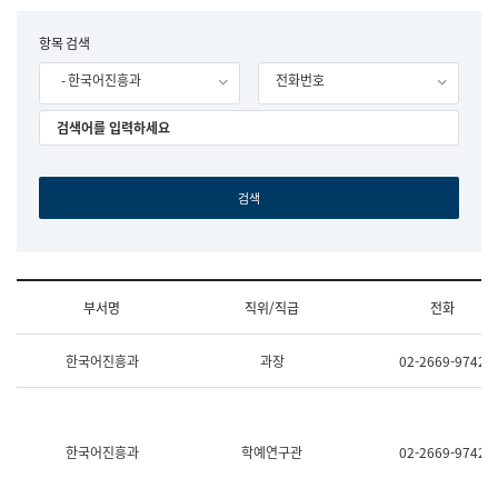
립
국
F
항목 검색
어
o
원
- 한국어진흥과
전화번호
r
조
m
직
도
국
어
원
원
장
기
획
연
수
부서명
직위/직급
전화
부
기
조
획
한국어진흥과
과장
02-2669-9742
직
운
및
영
업
과
무
공
소
공
한국어진흥과
학예연구관
02-2669-9742
개
언
(부
어
서
과