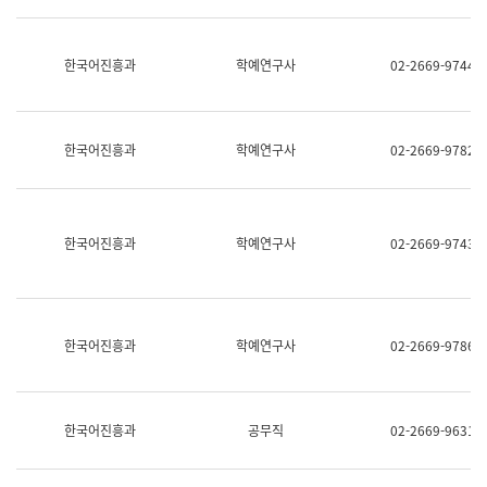
명,
교
직
육
위/
연
한국어진흥과
학예연구사
02-2669-9744
직
수
급,
과
전
어
화,
문
담
연
한국어진흥과
학예연구사
02-2669-9782
당
구
업
실
무)
어
문
연
한국어진흥과
학예연구사
02-2669-9743
구
과
어
문
연
한국어진흥과
학예연구사
02-2669-9786
구
과
(사
전
팀)
한국어진흥과
공무직
02-2669-9631
언
어
정