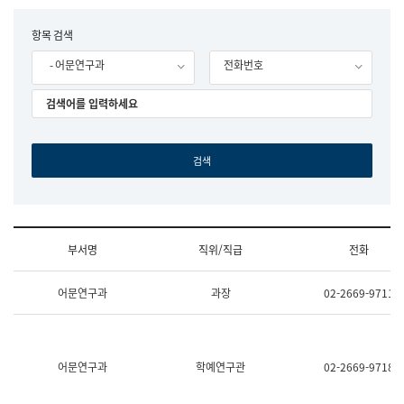
립
국
F
항목 검색
어
o
원
- 어문연구과
전화번호
r
조
m
직
도
국
어
원
원
장
기
획
연
수
부서명
직위/직급
전화
부
기
조
획
어문연구과
과장
02-2669-9711
직
운
및
영
업
과
무
공
소
공
어문연구과
학예연구관
02-2669-9718
개
언
(부
어
서
과