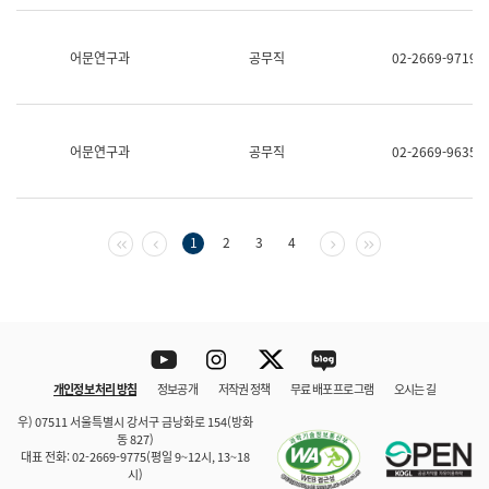
보
과
한
어문연구과
공무직
02-2669-9719
국
어
진
흥
과
어문연구과
공무직
02-2669-9635
수
어
점
자
진
첫 페이지
이전 페이지
다음 페이지
마지막 페이지
1
2
3
4
흥
과
Youtube
Instagram
Twitter
blog
개인정보 처리 방침
정보공개
저작권 정책
무료 배포 프로그램
오시는 길
바로 가기
문체부와 소속기관
우) 07511 서울특별시 강서구 금낭화로 154(방화
동 827)
대표 전화: 02-2669-9775(평일 9~12시, 13~18
시)