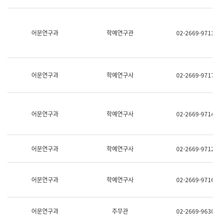
명,
교
직
육
위/
연
직
어문연구과
학예연구관
02-2669-9713
수
급,
과
전
어
화,
문
담
연
당
구
어문연구과
학예연구사
02-2669-9717
업
실
무)
어
문
연
어문연구과
학예연구사
02-2669-9714
구
과
어
문
어문연구과
학예연구사
02-2669-9712
연
구
과
(사
어문연구과
학예연구사
02-2669-9716
전
팀)
언
어
어문연구과
주무관
02-2669-9630
정