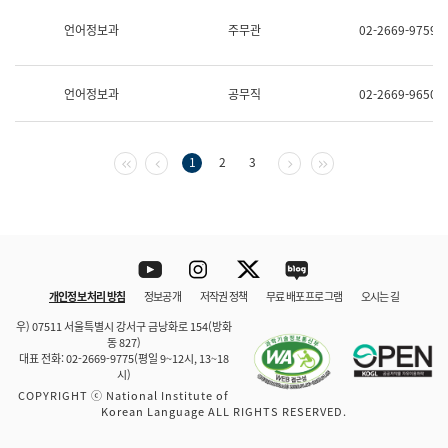
보
과
언어정보과
주무관
02-2669-9759
한
국
어
언어정보과
공무직
02-2669-9650
진
흥
과
수
첫 페이지
이전 페이지
다음 페이지
마지막 페이지
1
2
3
어
점
자
진
흥
과
Youtube
Instagram
Twitter
blog
개인정보 처리 방침
정보공개
저작권 정책
무료 배포 프로그램
오시는 길
바로 가기
문체부와 소속기관
우) 07511 서울특별시 강서구 금낭화로 154(방화
동 827)
대표 전화: 02-2669-9775(평일 9~12시, 13~18
시)
COPYRIGHT ⓒ National Institute of
Korean Language ALL RIGHTS RESERVED.