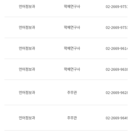
명,
교
언어정보과
학예연구사
02-2669-9751
직
육
위/
연
직
수
급,
과
언어정보과
학예연구사
02-2669-9753
전
어
화,
문
담
연
당
구
언어정보과
학예연구사
02-2669-9614
업
실
무)
어
문
연
언어정보과
학예연구사
02-2669-9638
구
과
어
문
연
언어정보과
주무관
02-2669-9628
구
과
(사
전
팀)
언어정보과
주무관
02-2669-9649
언
어
정