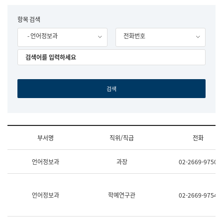
립
국
F
항목 검색
어
o
원
- 언어정보과
전화번호
r
조
m
직
도
국
어
원
원
장
기
획
연
수
부서명
직위/직급
전화
부
기
조
획
언어정보과
과장
02-2669-9750
직
운
및
영
업
과
무
공
언어정보과
학예연구관
02-2669-9754
소
공
개
언
(부
어
서
과