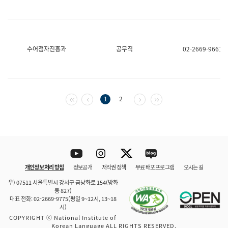
수어점자진흥과
공무직
02-2669-9661
첫 페이지
이전 페이지
다음 페이지
마지막 페이지
1
2
Youtube
Instagram
Twitter
blog
개인정보 처리 방침
정보공개
저작권 정책
무료 배포 프로그램
오시는 길
바로 가기
문체부와 소속기관
우) 07511 서울특별시 강서구 금낭화로 154(방화
동 827)
대표 전화: 02-2669-9775(평일 9~12시, 13~18
시)
COPYRIGHT ⓒ National Institute of
Korean Language ALL RIGHTS RESERVED.