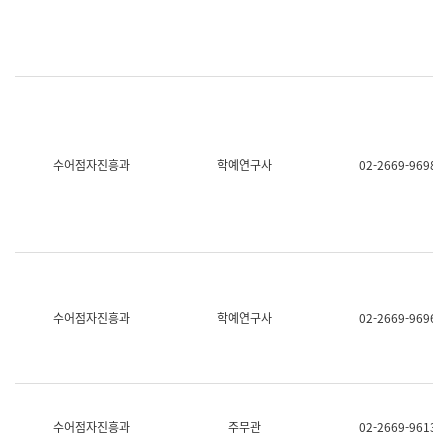
명,
교
직
육
위/
연
직
수
급,
과
전
어
화,
문
담
연
당
구
수어점자진흥과
학예연구사
02-2669-9698
업
실
무)
어
문
연
구
과
어
문
연
수어점자진흥과
학예연구사
02-2669-9696
구
과
(사
전
팀)
언
어
수어점자진흥과
주무관
02-2669-9613
정