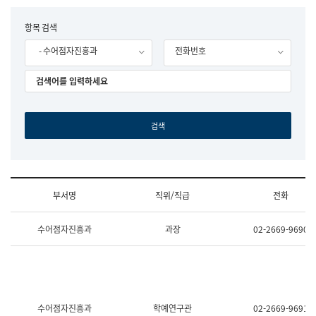
립
국
F
항목 검색
어
o
원
- 수어점자진흥과
전화번호
r
조
m
직
도
국
어
원
원
장
기
획
연
수
부서명
직위/직급
전화
부
기
조
획
수어점자진흥과
과장
02-2669-9690
직
운
및
영
업
과
무
공
소
공
개
언
(부
어
수어점자진흥과
학예연구관
02-2669-9691
서
과