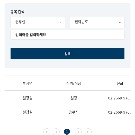
립
국
F
항목 검색
어
o
원
원장실
전화번호
r
조
m
직
도
국
어
원
원
장
기
획
연
수
부서명
직위/직급
전화
부
기
조
획
원장실
원장
02-2669-9700
직
운
및
영
업
과
원장실
공무직
02-2669-9702
무
공
소
공
개
언
(부
어
첫 페이지
이전 페이지
다음 페이지
마지막 페이지
1
서
과