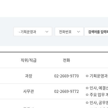
- 기획운영과
전화번호
직위/직급
전화
과장
02-2669-9770
ㅇ 기획운영과
ㅇ 인사, 예결산
사무관
02-2669-9772
ㅇ 주요 업무 
ㅇ 인사, 공무