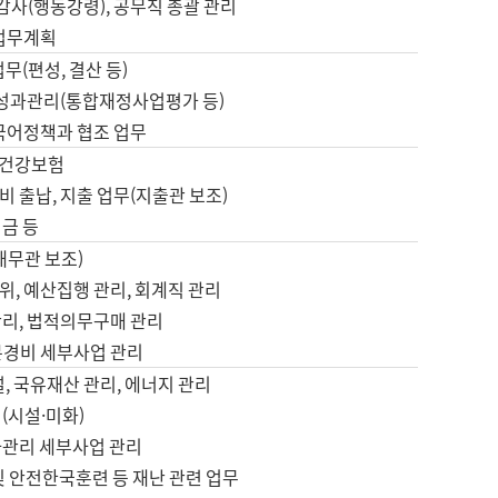
 감사(행동강령), 공무직 총괄 관리
 업무계획
업무(편성, 결산 등)
, 성과관리(통합재정사업평가 등)
 국어정책과 협조 업무
, 건강보험
 출납, 지출 업무(지출관 보조)
금 등
재무관 보조)
, 예산집행 관리, 회계직 관리
관리, 법적의무구매 관리
본경비 세부사업 관리
설, 국유재산 관리, 에너지 관리
(시설·미화)
사관리 세부사업 관리
및 안전한국훈련 등 재난 관련 업무