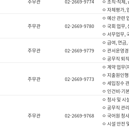
주무관
02-2669-9774
ㅇ 조직·직제,
ㅇ 자체평가,
ㅇ 예산 관련 
주무관
02-2669-9780
ㅇ 국회 업무
ㅇ 서무업무,
ㅇ 급여, 연금
주무관
02-2669-9779
ㅇ 관서운영경비
ㅇ 공무직 퇴직
ㅇ 계약 업무(
ㅇ 지출원인행위
주무관
02-2669-9773
ㅇ 세입징수 
ㅇ 인건비·기
ㅇ 청사 및 시
ㅇ 공무직 관리
주무관
02-2669-9768
ㅇ 국어원 청
ㅇ 시설 안전 