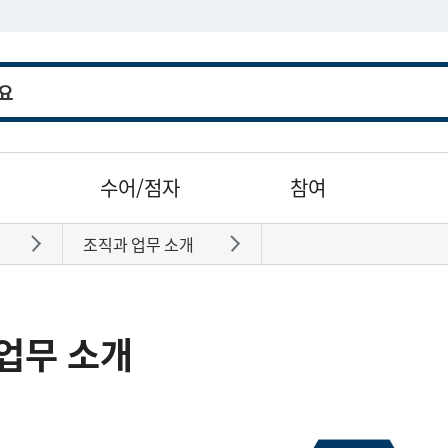
수어/점자
참여
조직과 업무 소개
바로가기
바로가기
업무 소개