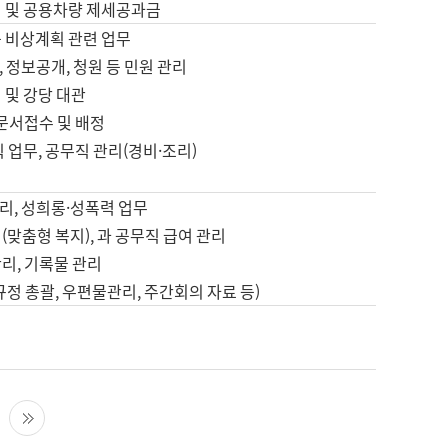
영 및 공용차량 제세공과금
등 비상계획 관련 업무
 정보공개, 청원 등 민원 관리
 및 강당 대관
 문서접수 및 배정
직 업무, 공무직 관리(경비·조리)
영
리, 성희롱·성폭력 업무
(맞춤형 복지), 과 공무직 급여 관리
리, 기록물 관리
규정 총괄, 우편물관리, 주간회의 자료 등)
영
다음 페이지
마지막 페이지