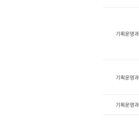
실
어
문
연
구
기획운영과
과
어
문
연
구
과
기획운영과
(사
전
팀)
기획운영과
언
어
정
보
과