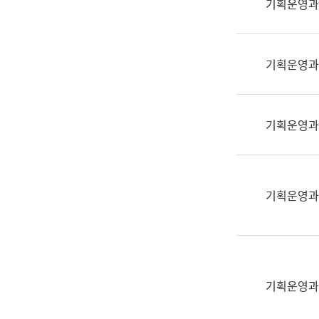
기획운영과
(부
획
서
운
명,
영
직
기획운영과
과
위/
공
직
공
급,
언
기획운영과
전
어
화,
과
담
교
당
육
기획운영과
업
연
무)
수
과
어
문
기획운영과
연
구