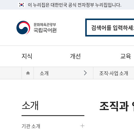
이 누리집은 대한민국 공식 전자정부 누리집입니다.
통
합
검
색
주
지식
개선
교육
메
뉴
현
Home
소개
조직·사업 소개
바로가기
재
위
치:
소개
조직과 
기관 소개