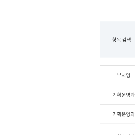
국
립
국
어
원
F
항목 검색
조
o
직
r
도
m
국
어
부서명
원
원
조
장
기획운영과
직
기
및
획
업
연
기획운영과
무
수
소
부
개
기