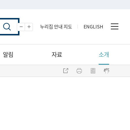
누리집 안내 지도
ENGLISH
전체 
축소
확대
알림
자료
소개
주소 복사
프린트
점자파일 내려받기
점자뷰어 보