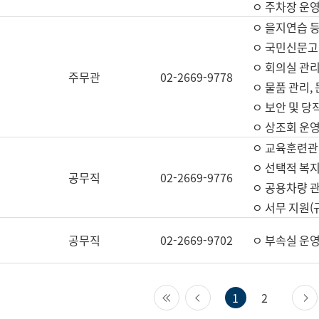
ㅇ 주차장 운
ㅇ 을지연습 
ㅇ 국민신문고,
ㅇ 회의실 관리
주무관
02-2669-9778
ㅇ 물품 관리,
ㅇ 보안 및 당
ㅇ 상조회 운
ㅇ 교육훈련관
ㅇ 선택적 복지
공무직
02-2669-9776
ㅇ 공용차량 관
ㅇ 서무 지원(
공무직
02-2669-9702
ㅇ 부속실 운
첫 페이지
이전 페이지
1
2