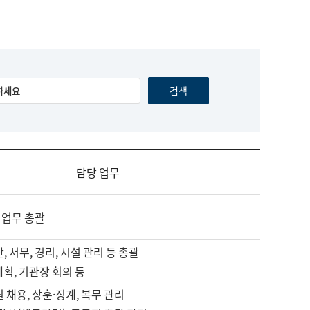
담당 업무
 업무 총괄
, 서무, 경리, 시설 관리 등 총괄
계획, 기관장 회의 등
원 채용, 상훈·징계, 복무 관리