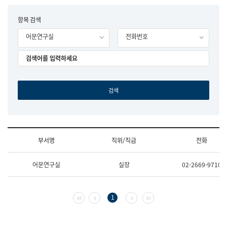
립
국
F
항목 검색
어
o
원
어문연구실
전화번호
r
조
m
직
도
국
어
원
원
장
기
획
연
수
부서명
직위/직급
전화
부
기
조
획
어문연구실
실장
02-2669-9710
직
운
및
영
업
과
무
공
첫 페이지
이전 페이지
다음 페이지
마지막 페이지
1
소
공
개
언
(부
어
서
과