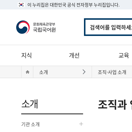
이 누리집은 대한민국 공식 전자정부 누리집입니다.
통
합
검
색
주
지식
개선
교육
메
뉴
현
Home
소개
조직·사업 소개
바로가기
재
위
치:
소개
조직과 
기관 소개