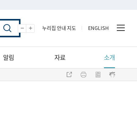
누리집 안내 지도
ENGLISH
전체 
축소
확대
알림
자료
소개
주소 복사
프린트
점자파일 내려받기
점자뷰어 보