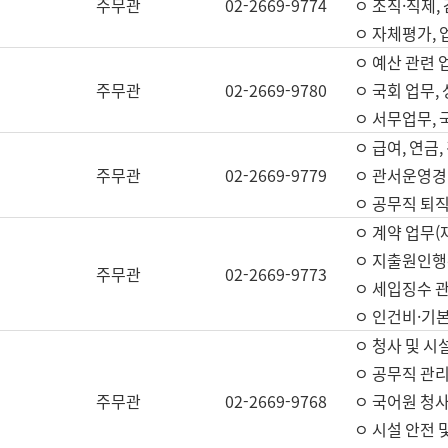
주무관
02-2669-9774
ㅇ 조직·직제,
ㅇ 자체평가,
ㅇ 예산 관련 
주무관
02-2669-9780
ㅇ 국회 업무
ㅇ 서무업무,
ㅇ 급여, 연금
주무관
02-2669-9779
ㅇ 관서운영경비
ㅇ 공무직 퇴직
ㅇ 계약 업무(
ㅇ 지출원인행위
주무관
02-2669-9773
ㅇ 세입징수 
ㅇ 인건비·기
ㅇ 청사 및 시
ㅇ 공무직 관리
주무관
02-2669-9768
ㅇ 국어원 청
ㅇ 시설 안전 