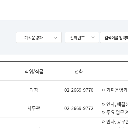
- 기획운영과
전화번호
직위/직급
전화
과장
02-2669-9770
ㅇ 기획운영과
ㅇ 인사, 예결산
사무관
02-2669-9772
ㅇ 주요 업무 
ㅇ 인사, 공무