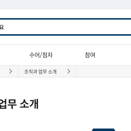
수어/점자
참여
조직과 업무 소개
바로가기
바로가기
업무 소개