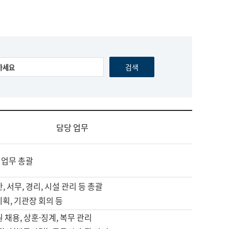
담당 업무
 업무 총괄
, 서무, 경리, 시설 관리 등 총괄
계획, 기관장 회의 등
원 채용, 상훈·징계, 복무 관리