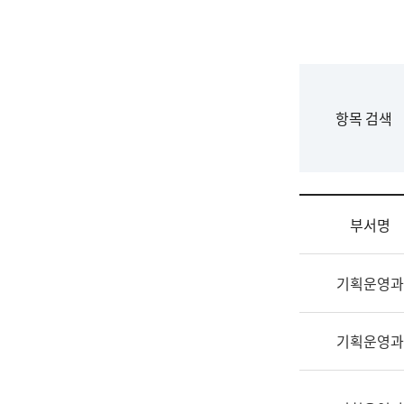
국
립
국
어
원
F
항목 검색
조
o
직
r
도
m
국
어
부서명
원
원
조
장
기획운영과
직
기
및
획
업
연
기획운영과
무
수
소
부
개
기