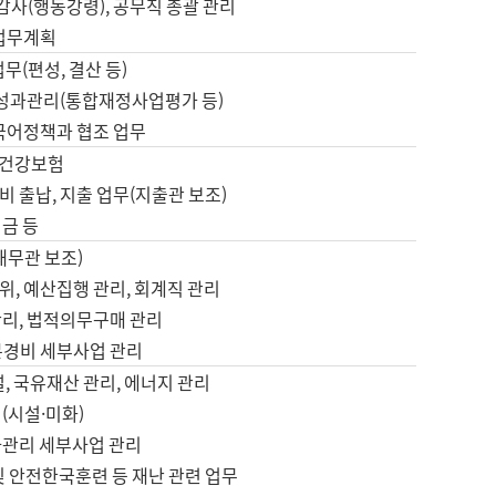
 감사(행동강령), 공무직 총괄 관리
 업무계획
업무(편성, 결산 등)
, 성과관리(통합재정사업평가 등)
 국어정책과 협조 업무
, 건강보험
 출납, 지출 업무(지출관 보조)
금 등
재무관 보조)
, 예산집행 관리, 회계직 관리
관리, 법적의무구매 관리
본경비 세부사업 관리
설, 국유재산 관리, 에너지 관리
(시설·미화)
사관리 세부사업 관리
및 안전한국훈련 등 재난 관련 업무