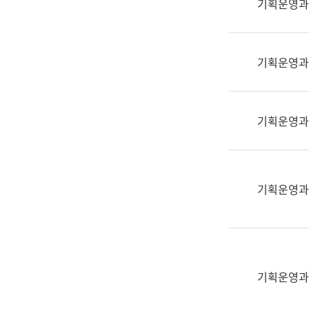
기획운영과
(부
획
서
운
명,
영
직
기획운영과
과
위/
공
직
공
급,
언
기획운영과
전
어
화,
과
담
교
당
육
기획운영과
업
연
무)
수
과
어
문
기획운영과
연
구