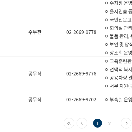
ㅇ 주차장 운
ㅇ 을지연습 
ㅇ 국민신문고,
ㅇ 회의실 관리
주무관
02-2669-9778
ㅇ 물품 관리,
ㅇ 보안 및 당
ㅇ 상조회 운
ㅇ 교육훈련관
ㅇ 선택적 복지
공무직
02-2669-9776
ㅇ 공용차량 관
ㅇ 서무 지원(
공무직
02-2669-9702
ㅇ 부속실 운
첫 페이지
이전 페이지
1
2