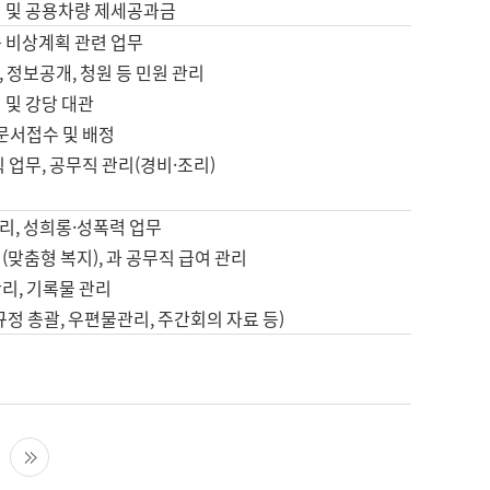
영 및 공용차량 제세공과금
등 비상계획 관련 업무
 정보공개, 청원 등 민원 관리
 및 강당 대관
 문서접수 및 배정
직 업무, 공무직 관리(경비·조리)
영
리, 성희롱·성폭력 업무
(맞춤형 복지), 과 공무직 급여 관리
리, 기록물 관리
규정 총괄, 우편물관리, 주간회의 자료 등)
영
다음 페이지
마지막 페이지