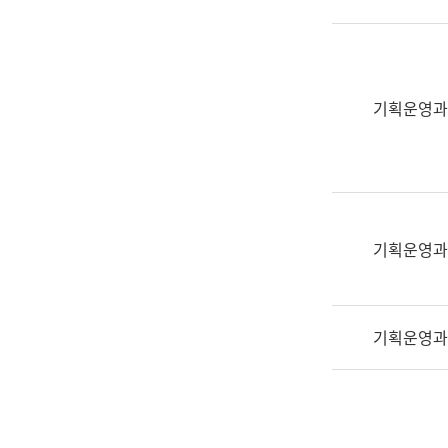
실
어
문
연
구
기획운영과
과
어
문
연
구
과
기획운영과
(사
전
팀)
기획운영과
언
어
정
보
과