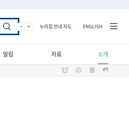
누리집 안내 지도
ENGLISH
전체 
축소
확대
알림
자료
소개
주소 복사
프린트
점자파일 내려받기
점자뷰어 보