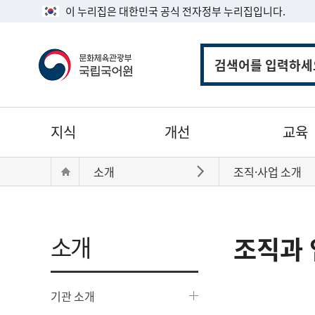
이 누리집은 대한민국 공식 전자정부 누리집입니다.
통
합
검
색
주
지식
개선
교육
메
뉴
현
Home
소개
조직·사업 소개
바로가기
재
위
치:
소개
조직과 
기관 소개