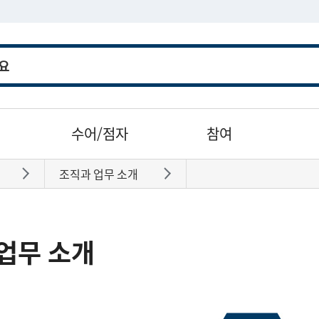
수어/점자
참여
조직과 업무 소개
바로가기
바로가기
업무 소개