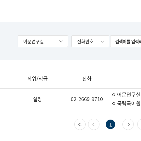
어문연구실
전화번호
직위/직급
전화
ㅇ 어문연구실
실장
02-2669-9710
ㅇ 국립국어원
첫 페이지
이전 페이지
다
1