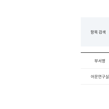
국
립
국
어
원
F
항목 검색
조
o
직
r
도
m
국
어
부서명
원
원
조
장
어문연구실
직
기
및
획
업
연
무
수
소
부
개
기