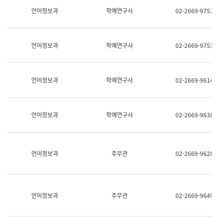
명,
교
언어정보과
학예연구사
02-2669-9751
직
육
위/
연
직
수
급,
과
언어정보과
학예연구사
02-2669-9753
전
어
화,
문
담
연
당
구
언어정보과
학예연구사
02-2669-9614
업
실
무)
어
문
연
언어정보과
학예연구사
02-2669-9638
구
과
어
문
연
언어정보과
주무관
02-2669-9628
구
과
(사
전
팀)
언어정보과
주무관
02-2669-9649
언
어
정