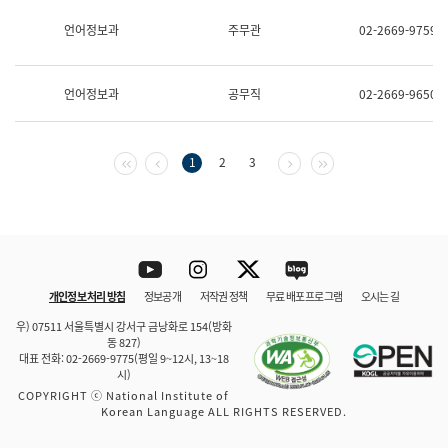
보
과
언어정보과
주무관
02-2669-9759
한
국
어
언어정보과
공무직
02-2669-9650
진
흥
과
수
첫 페이지
이전 페이지
다음 페이지
마지막 페이지
1
2
3
어
점
자
진
흥
과
Youtube
Instagram
Twitter
blog
개인정보 처리 방침
정보공개
저작권 정책
무료 배포 프로그램
오시는 길
바로 가기
문체부와 소속기관
우) 07511 서울특별시 강서구 금낭화로 154(방화
동 827)
대표 전화: 02-2669-9775(평일 9~12시, 13~18
시)
COPYRIGHT ⓒ National Institute of
Korean Language ALL RIGHTS RESERVED.