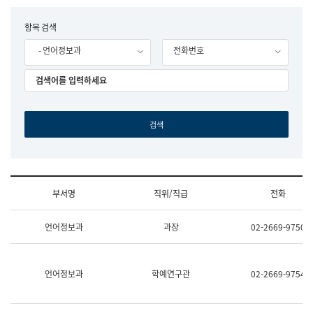
립
국
F
항목 검색
어
o
원
- 언어정보과
전화번호
r
조
m
직
도
국
어
원
원
장
기
획
연
수
부서명
직위/직급
전화
부
기
조
획
언어정보과
과장
02-2669-9750
직
운
및
영
업
과
무
공
언어정보과
학예연구관
02-2669-9754
소
공
개
언
(부
어
서
과