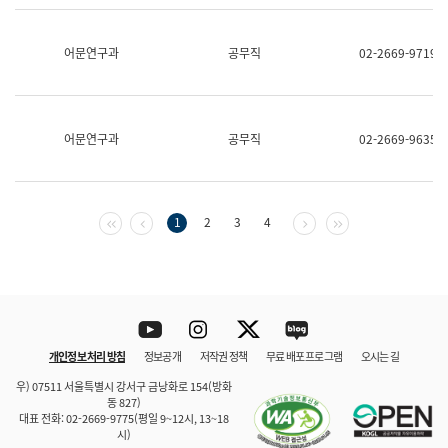
보
과
한
어문연구과
공무직
02-2669-9719
국
어
진
흥
과
어문연구과
공무직
02-2669-9635
수
어
점
자
진
첫 페이지
이전 페이지
다음 페이지
마지막 페이지
1
2
3
4
흥
과
Youtube
Instagram
Twitter
blog
개인정보 처리 방침
정보공개
저작권 정책
무료 배포 프로그램
오시는 길
바로 가기
문체부와 소속기관
우) 07511 서울특별시 강서구 금낭화로 154(방화
동 827)
대표 전화: 02-2669-9775(평일 9~12시, 13~18
시)