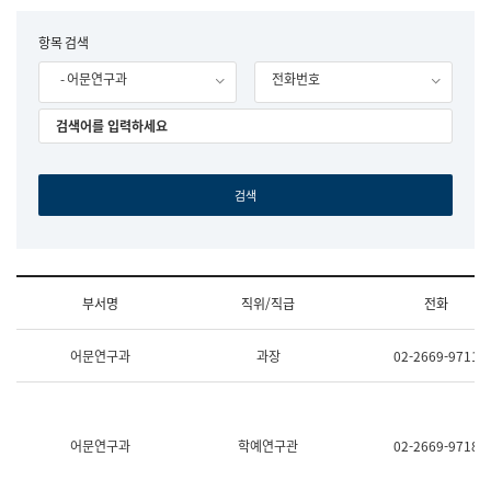
립
국
F
항목 검색
어
o
원
- 어문연구과
전화번호
r
조
m
직
도
국
어
원
원
장
기
획
연
수
부서명
직위/직급
전화
부
기
조
획
어문연구과
과장
02-2669-9711
직
운
및
영
업
과
무
공
소
공
어문연구과
학예연구관
02-2669-9718
개
언
(부
어
서
과