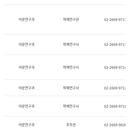
명,
교
직
육
위/
연
직
어문연구과
학예연구관
02-2669-9713
수
급,
과
전
어
화,
문
담
연
당
구
어문연구과
학예연구사
02-2669-9717
업
실
무)
어
문
연
어문연구과
학예연구사
02-2669-9714
구
과
어
문
어문연구과
학예연구사
02-2669-9712
연
구
과
(사
어문연구과
학예연구사
02-2669-9716
전
팀)
언
어
어문연구과
주무관
02-2669-9630
정