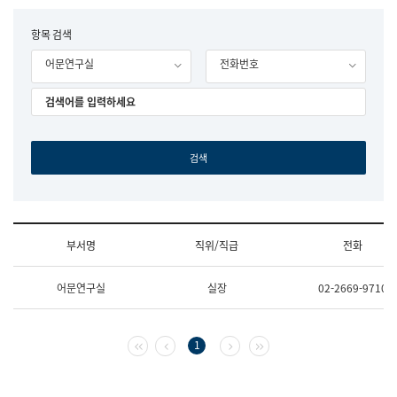
립
국
F
항목 검색
어
o
원
어문연구실
전화번호
r
조
m
직
도
국
어
원
원
장
기
획
연
수
부서명
직위/직급
전화
부
기
조
획
어문연구실
실장
02-2669-9710
직
운
및
영
업
과
무
공
첫 페이지
이전 페이지
다음 페이지
마지막 페이지
1
소
공
개
언
(부
어
서
과