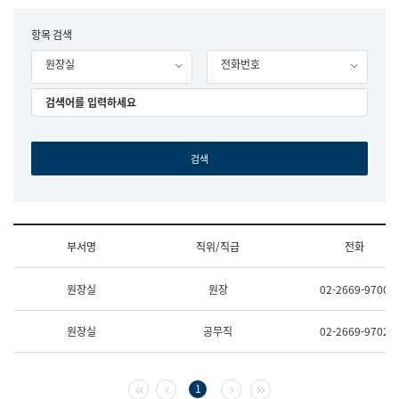
립
국
F
항목 검색
어
o
원
원장실
전화번호
r
조
m
직
도
국
어
원
원
장
기
획
연
수
부서명
직위/직급
전화
부
기
조
획
원장실
원장
02-2669-9700
직
운
및
영
업
과
원장실
공무직
02-2669-9702
무
공
소
공
개
언
(부
어
첫 페이지
이전 페이지
다음 페이지
마지막 페이지
1
서
과