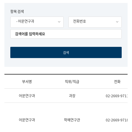
립
국
F
항목 검색
어
o
원
- 어문연구과
전화번호
r
조
m
직
도
국
어
원
원
장
기
획
연
수
부서명
직위/직급
전화
부
기
조
획
어문연구과
과장
02-2669-9711
직
운
및
영
업
과
무
공
소
공
어문연구과
학예연구관
02-2669-9718
개
언
(부
어
서
과