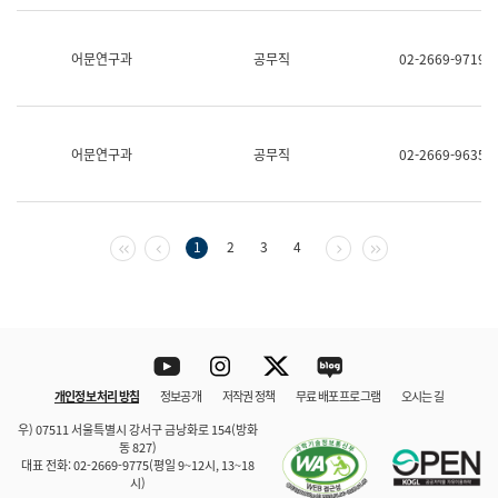
보
과
한
어문연구과
공무직
02-2669-9719
국
어
진
흥
과
어문연구과
공무직
02-2669-9635
수
어
점
자
진
첫 페이지
이전 페이지
다음 페이지
마지막 페이지
1
2
3
4
흥
과
Youtube
Instagram
Twitter
blog
개인정보 처리 방침
정보공개
저작권 정책
무료 배포 프로그램
오시는 길
바로 가기
문체부와 소속기관
우) 07511 서울특별시 강서구 금낭화로 154(방화
동 827)
대표 전화: 02-2669-9775(평일 9~12시, 13~18
시)