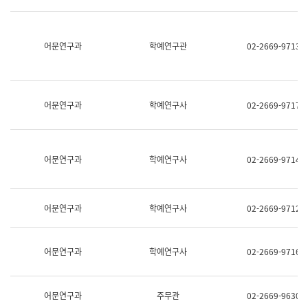
명,
교
직
육
위/
연
직
어문연구과
학예연구관
02-2669-9713
수
급,
과
전
어
화,
문
담
연
당
구
어문연구과
학예연구사
02-2669-9717
업
실
무)
어
문
연
어문연구과
학예연구사
02-2669-9714
구
과
어
문
어문연구과
학예연구사
02-2669-9712
연
구
과
(사
어문연구과
학예연구사
02-2669-9716
전
팀)
언
어
어문연구과
주무관
02-2669-9630
정