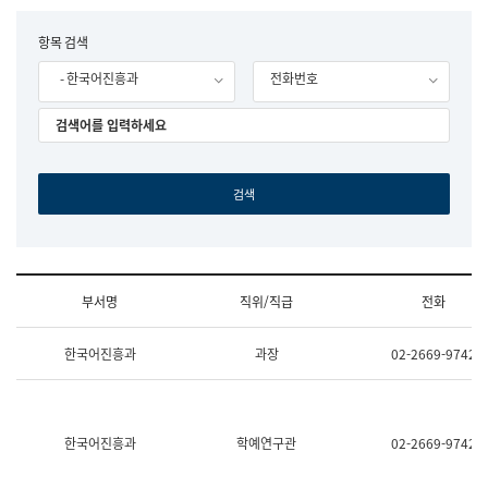
립
국
F
항목 검색
어
o
원
- 한국어진흥과
전화번호
r
조
m
직
도
국
어
원
원
장
기
획
연
수
부서명
직위/직급
전화
부
기
조
획
한국어진흥과
과장
02-2669-9742
직
운
및
영
업
과
무
공
소
공
한국어진흥과
학예연구관
02-2669-9742
개
언
(부
어
서
과