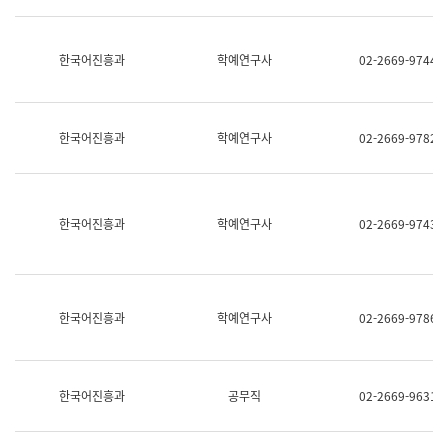
명,
교
직
육
위/
연
한국어진흥과
학예연구사
02-2669-9744
직
수
급,
과
전
어
화,
문
담
연
한국어진흥과
학예연구사
02-2669-9782
당
구
업
실
무)
어
문
연
한국어진흥과
학예연구사
02-2669-9743
구
과
어
문
연
한국어진흥과
학예연구사
02-2669-9786
구
과
(사
전
팀)
한국어진흥과
공무직
02-2669-9631
언
어
정