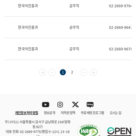
보
한국어진흥과
공무직
02-2669-9764
과
한
국
어
한국어진흥과
공무직
02-2669-9641
진
흥
과
수
한국어진흥과
공무직
02-2669-9678
어
점
자
진
흥
첫 페이지
이전 페이지
다음 페이지
마지막 페이지
1
2
과
Youtube
Instagram
Twitter
blog
개인정보 처리 방침
정보공개
저작권 정책
무료 배포 프로그램
오시는 길
바로 가기
문체부와 소속기관
우) 07511 서울특별시 강서구 금낭화로 154(방화
동 827)
대표 전화: 02-2669-9775(평일 9~12시, 13~18