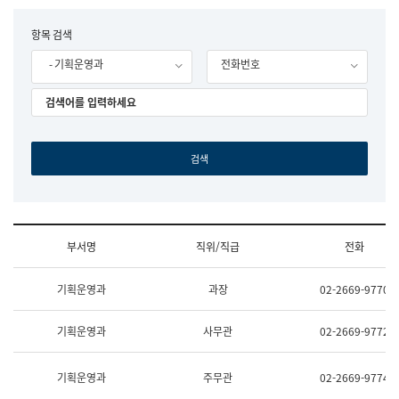
립
국
F
항목 검색
어
o
원
- 기획운영과
전화번호
r
조
m
직
도
국
어
원
원
장
기
획
연
수
부서명
직위/직급
전화
부
기
조
획
기획운영과
과장
02-2669-9770
직
운
및
영
업
과
기획운영과
사무관
02-2669-9772
무
공
소
공
개
언
기획운영과
주무관
02-2669-9774
(부
어
서
과