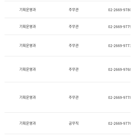
명,
교
직
기획운영과
주무관
02-2669-9780
육
위/
연
직
수
급,
과
기획운영과
주무관
02-2669-9779
전
어
화,
문
담
연
당
기획운영과
주무관
02-2669-9773
구
업
실
무)
어
문
연
기획운영과
주무관
02-2669-9768
구
과
어
문
연
구
기획운영과
주무관
02-2669-9778
과
(사
전
팀)
언
기획운영과
공무직
02-2669-9776
어
정