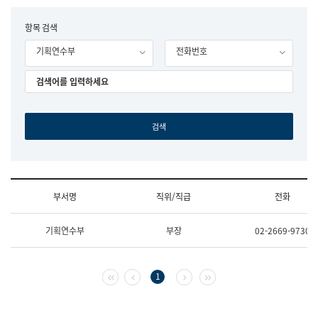
립
국
F
항목 검색
어
o
원
기획연수부
전화번호
r
조
m
직
도
국
어
원
원
장
기
획
연
수
부서명
직위/직급
전화
부
기
조
획
기획연수부
부장
02-2669-9730
직
운
및
영
업
과
무
공
첫 페이지
이전 페이지
다음 페이지
마지막 페이지
1
소
공
개
언
(부
어
서
과