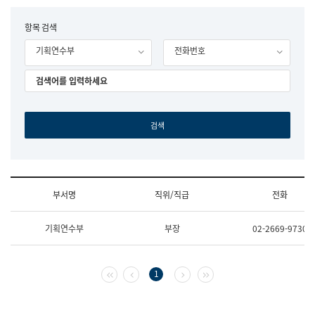
립
국
F
항목 검색
어
o
원
기획연수부
전화번호
r
조
m
직
도
국
어
원
원
장
기
획
연
수
부서명
직위/직급
전화
부
기
조
획
기획연수부
부장
02-2669-9730
직
운
및
영
업
과
무
공
첫 페이지
이전 페이지
다음 페이지
마지막 페이지
1
소
공
개
언
(부
어
서
과