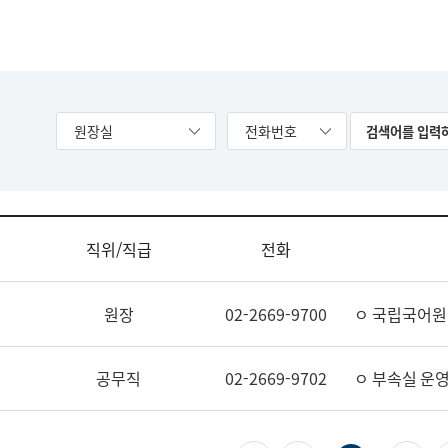
원장실
전화번호
직위/직급
전화
원장
02-2669-9700
ㅇ 국립국어원
공무직
02-2669-9702
ㅇ 부속실 운