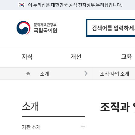
이 누리집은 대한민국 공식 전자정부 누리집입니다.
통
합
검
색
주
지식
개선
교육
메
뉴
현
Home
소개
조직·사업 소개
바로가기
재
위
치:
소개
조직과 
기관 소개