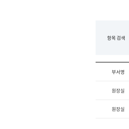
국
립
국
어
원
F
항목 검색
조
o
직
r
도
m
국
어
부서명
원
원
조
장
원장실
직
기
및
획
업
연
원장실
무
수
소
부
개
기