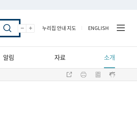
누리집 안내 지도
ENGLISH
전체 
축소
확대
알림
자료
소개
주소 복사
프린트
점자파일 내려받기
점자뷰어 보