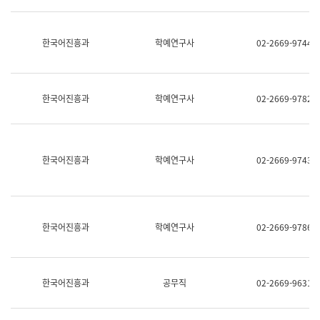
명,
교
직
육
위/
연
한국어진흥과
학예연구사
02-2669-9744
직
수
급,
과
전
어
화,
문
담
연
한국어진흥과
학예연구사
02-2669-9782
당
구
업
실
무)
어
문
연
한국어진흥과
학예연구사
02-2669-9743
구
과
어
문
연
한국어진흥과
학예연구사
02-2669-9786
구
과
(사
전
팀)
한국어진흥과
공무직
02-2669-9631
언
어
정