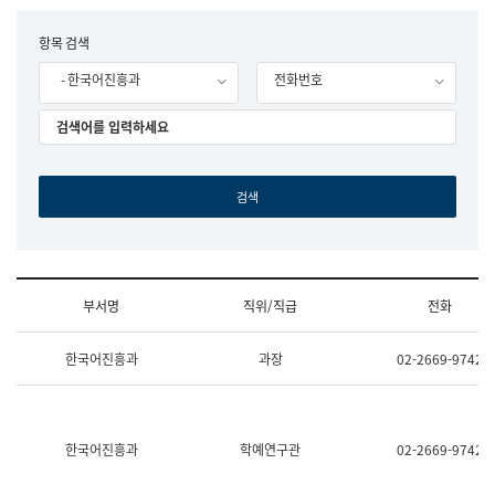
립
국
F
항목 검색
어
o
원
- 한국어진흥과
전화번호
r
조
m
직
도
국
어
원
원
장
기
획
연
수
부서명
직위/직급
전화
부
기
조
획
한국어진흥과
과장
02-2669-9742
직
운
및
영
업
과
무
공
소
공
한국어진흥과
학예연구관
02-2669-9742
개
언
(부
어
서
과