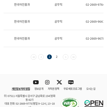
보
한국어진흥과
공무직
02-2669-9764
과
한
국
어
한국어진흥과
공무직
02-2669-9641
진
흥
과
수
한국어진흥과
공무직
02-2669-9678
어
점
자
진
흥
첫 페이지
이전 페이지
다음 페이지
마지막 페이지
1
2
과
Youtube
Instagram
Twitter
blog
개인정보 처리 방침
정보공개
저작권 정책
무료 배포 프로그램
오시는 길
바로 가기
문체부와 소속기관
우) 07511 서울특별시 강서구 금낭화로 154(방화
동 827)
대표 전화: 02-2669-9775(평일 9~12시, 13~18