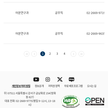
보
과
한
어문연구과
공무직
02-2669-9719
국
어
진
흥
과
어문연구과
공무직
02-2669-9635
수
어
점
자
진
첫 페이지
이전 페이지
다음 페이지
마지막 페이지
1
2
3
4
흥
과
Youtube
Instagram
Twitter
blog
개인정보 처리 방침
정보공개
저작권 정책
무료 배포 프로그램
오시는 길
바로 가기
문체부와 소속기관
우) 07511 서울특별시 강서구 금낭화로 154(방화
동 827)
대표 전화: 02-2669-9775(평일 9~12시, 13~18
시)