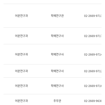
명,
교
직
육
위/
연
직
어문연구과
학예연구관
02-2669-9713
수
급,
과
전
어
화,
문
담
연
당
구
어문연구과
학예연구사
02-2669-9717
업
실
무)
어
문
연
어문연구과
학예연구사
02-2669-9714
구
과
어
문
어문연구과
학예연구사
02-2669-9712
연
구
과
(사
어문연구과
학예연구사
02-2669-9716
전
팀)
언
어
어문연구과
주무관
02-2669-9630
정