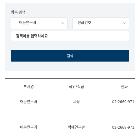
립
국
F
항목 검색
어
o
원
- 어문연구과
전화번호
r
조
m
직
도
국
어
원
원
장
기
획
연
수
부서명
직위/직급
전화
부
기
조
획
어문연구과
과장
02-2669-9711
직
운
및
영
업
과
무
공
소
공
어문연구과
학예연구관
02-2669-9718
개
언
(부
어
서
과