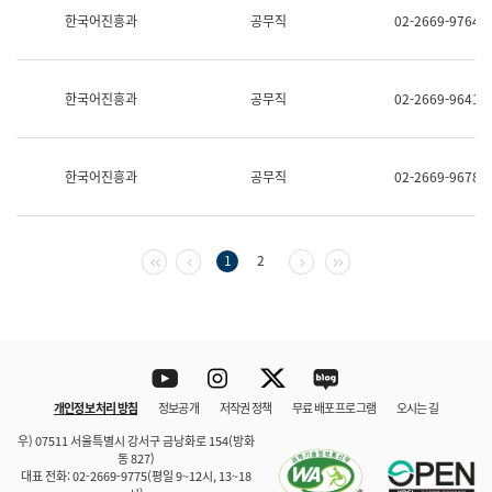
보
한국어진흥과
공무직
02-2669-9764
과
한
국
어
한국어진흥과
공무직
02-2669-9641
진
흥
과
수
한국어진흥과
공무직
02-2669-9678
어
점
자
진
흥
첫 페이지
이전 페이지
다음 페이지
마지막 페이지
1
2
과
Youtube
Instagram
Twitter
blog
개인정보 처리 방침
정보공개
저작권 정책
무료 배포 프로그램
오시는 길
바로 가기
문체부와 소속기관
우) 07511 서울특별시 강서구 금낭화로 154(방화
동 827)
대표 전화: 02-2669-9775(평일 9~12시, 13~18