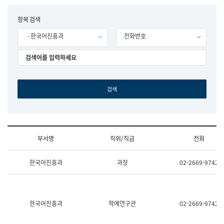
립
국
F
항목 검색
어
o
원
- 한국어진흥과
전화번호
r
조
m
직
도
국
어
원
원
장
기
획
연
수
부서명
직위/직급
전화
부
기
조
획
한국어진흥과
과장
02-2669-9742
직
운
및
영
업
과
무
공
소
공
한국어진흥과
학예연구관
02-2669-9742
개
언
(부
어
서
과