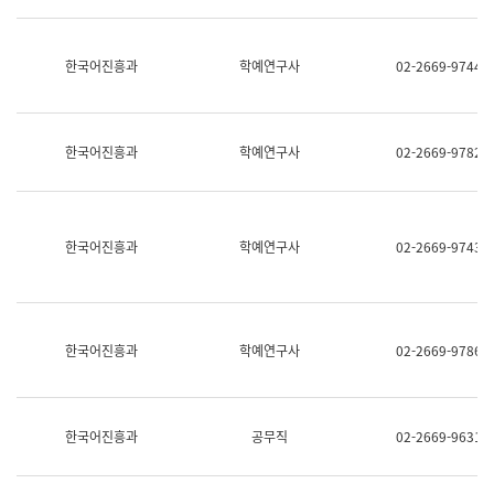
명,
교
직
육
위/
연
한국어진흥과
학예연구사
02-2669-9744
직
수
급,
과
전
어
화,
문
담
연
한국어진흥과
학예연구사
02-2669-9782
당
구
업
실
무)
어
문
연
한국어진흥과
학예연구사
02-2669-9743
구
과
어
문
연
한국어진흥과
학예연구사
02-2669-9786
구
과
(사
전
팀)
한국어진흥과
공무직
02-2669-9631
언
어
정