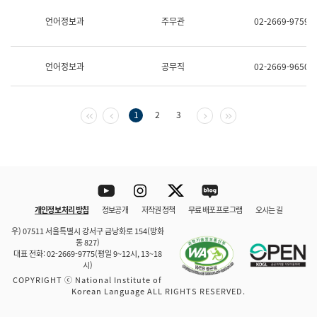
보
과
언어정보과
주무관
02-2669-9759
한
국
어
언어정보과
공무직
02-2669-9650
진
흥
과
수
첫 페이지
이전 페이지
다음 페이지
마지막 페이지
1
2
3
어
점
자
진
흥
과
Youtube
Instagram
Twitter
blog
개인정보 처리 방침
정보공개
저작권 정책
무료 배포 프로그램
오시는 길
바로 가기
문체부와 소속기관
우) 07511 서울특별시 강서구 금낭화로 154(방화
동 827)
대표 전화: 02-2669-9775(평일 9~12시, 13~18
시)
COPYRIGHT ⓒ National Institute of
Korean Language ALL RIGHTS RESERVED.