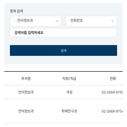
립
국
F
항목 검색
어
o
원
- 언어정보과
전화번호
r
조
m
직
도
국
어
원
원
장
기
획
연
수
부서명
직위/직급
전화
부
기
조
획
언어정보과
과장
02-2669-9750
직
운
및
영
업
과
무
공
언어정보과
학예연구관
02-2669-9754
소
공
개
언
(부
어
서
과