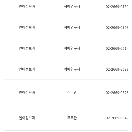
명,
교
언어정보과
학예연구사
02-2669-9751
직
육
위/
연
직
수
급,
과
언어정보과
학예연구사
02-2669-9753
전
어
화,
문
담
연
당
구
언어정보과
학예연구사
02-2669-9614
업
실
무)
어
문
연
언어정보과
학예연구사
02-2669-9638
구
과
어
문
연
언어정보과
주무관
02-2669-9628
구
과
(사
전
팀)
언어정보과
주무관
02-2669-9649
언
어
정