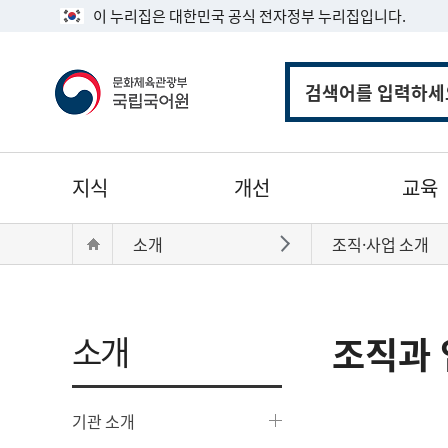
이 누리집은 대한민국 공식 전자정부 누리집입니다.
통
합
검
색
주
지식
개선
교육
메
뉴
현
Home
소개
조직·사업 소개
바로가기
재
위
치:
소개
조직과 
기관 소개