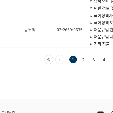
ㅇ 남북 언어 
ㅇ 민원 검토 
ㅇ 국어정책자
ㅇ 국어정책 
공무직
02-2669-9635
ㅇ 어문규범 
ㅇ 어문규범 
ㅇ 기타 지출
첫 페이지
이전 페이지
1
2
3
4
Yout
오시는 길