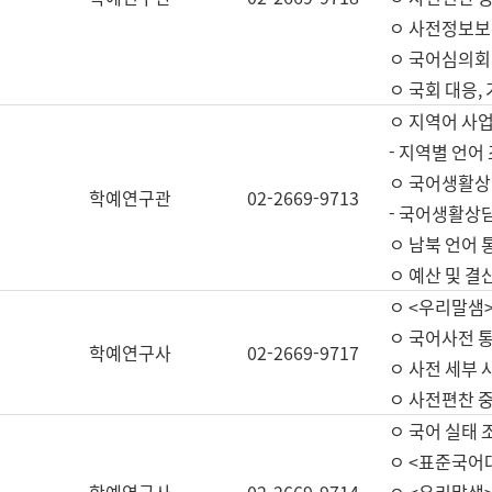
ㅇ 사전정보보
ㅇ 국어심의회
ㅇ 국회 대응,
ㅇ 지역어 사
- 지역별 언어
ㅇ 국어생활상
학예연구관
02-2669-9713
- 국어생활상담
ㅇ 남북 언어 
ㅇ 예산 및 결산(
ㅇ <우리말샘>
ㅇ 국어사전 통
학예연구사
02-2669-9717
ㅇ 사전 세부 사
ㅇ 사전편찬 
ㅇ 국어 실태 
ㅇ <표준국어