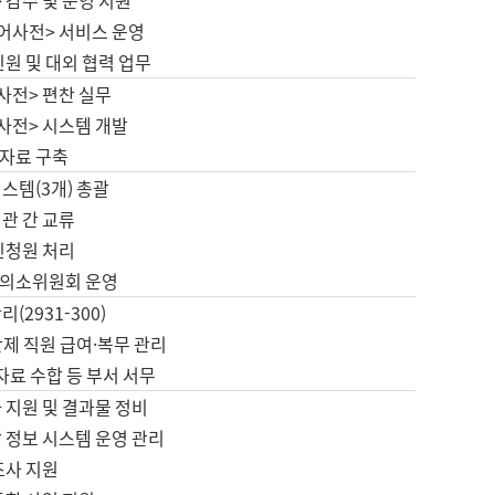
 감수 및 운영 지원
국어사전> 서비스 운영
민원 및 대외 협력 업무
사전> 편찬 실무
사전> 시스템 개발
자료 구축
스템(3개) 총괄
관 간 교류
민청원 처리
의소위원회 운영
(2931-300)
제 직원 급여·복무 관리
 자료 수합 등 부서 서무
 지원 및 결과물 정비
 정보 시스템 운영 관리
조사 지원