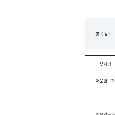
국
립
국
어
원
F
항목 검색
조
o
직
r
도
m
국
어
부서명
원
원
조
장
어문연구과
직
기
및
획
업
연
무
수
소
부
개
기
어문연구과