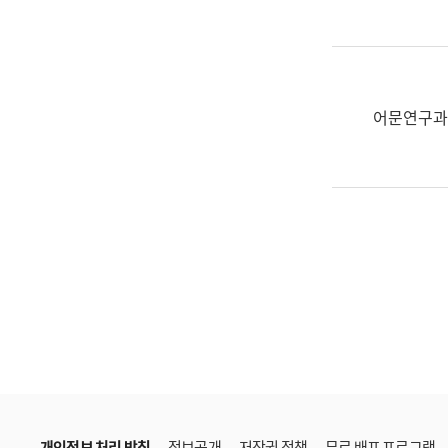
한
국
어
진
흥
어문연구과
과
수
어
점
자
진
흥
과
개인정보 처리 방침
정보공개
저작권 정책
무료 배포 프로그램