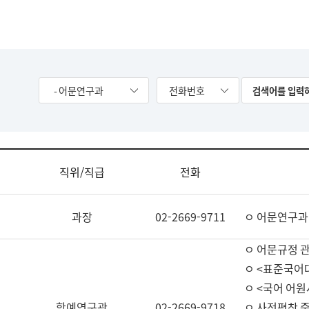
- 어문연구과
전화번호
직위/직급
전화
과장
02-2669-9711
ㅇ 어문연구과
ㅇ 어문규정 
ㅇ <표준국어
ㅇ <국어 어원
학예연구관
02-2669-9718
ㅇ 사전편찬 