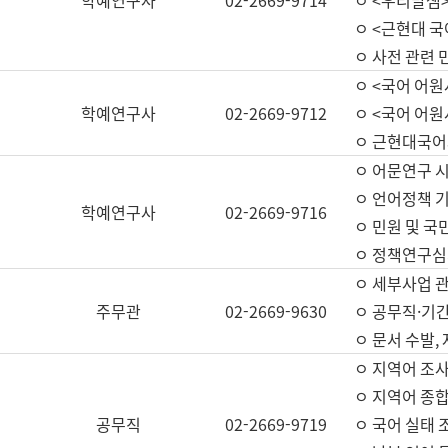
학예연구사
02-2669-9714
ㅇ <우리말샘>
ㅇ <근현대 
ㅇ 사전 관련 
ㅇ <국어 어원
학예연구사
02-2669-9712
ㅇ <국어 어원
ㅇ 근현대국어
ㅇ 어문연구 시
ㅇ 언어정책 기
학예연구사
02-2669-9716
ㅇ 민원 및 국
ㅇ 정책연구심
ㅇ 세부사업 관리
주무관
02-2669-9630
ㅇ 공무직·기간
ㅇ 문서 수발,
ㅇ 지역어 조사
ㅇ 지역어 종합
공무직
02-2669-9719
ㅇ 국어 실태 