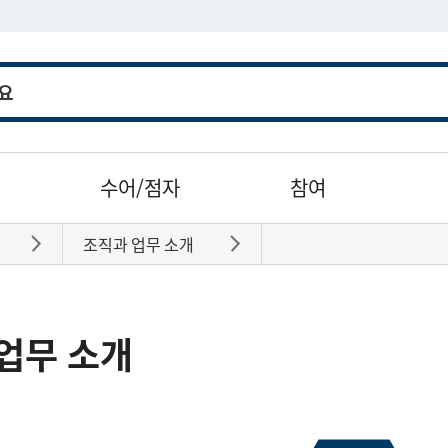
수어/점자
참여
조직과 업무 소개
바로가기
바로가기
업무 소개