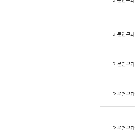
어문연구과
실
어
문
연
구
어문연구과
과
어
문
연
어문연구과
구
과
(사
전
어문연구과
팀)
언
어
정
보
어문연구과
과