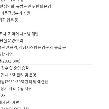
완심의회, 규범 관련 위원회 운영
 어문규범분과 지원
 기획 업무 등
업
 조사, 지역어 시스템 개발
담실 운영·관리
 관련 용역, 상담시스템 운영·관리 총괄 등
통합 사업
2931-300)
 감수 및 운영 총괄
합 시스템 관리 및 운영
업(2931-305) 관리 및 예결산
중장기 계획 수립 지원
조사
대사전> 개편