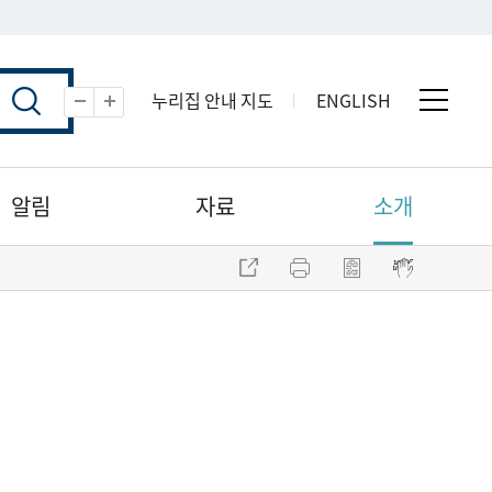
누리집 안내 지도
ENGLISH
전체 
축소
확대
알림
자료
소개
주소 복사
프린트
점자파일 내려받기
점자뷰어 보