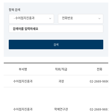
립
국
F
항목 검색
어
o
원
- 수어점자진흥과
전화번호
r
조
m
직
도
국
어
원
원
장
기
획
연
수
부서명
직위/직급
전화
부
기
조
획
수어점자진흥과
과장
02-2669-9690
직
운
및
영
업
과
무
공
소
공
개
언
(부
어
수어점자진흥과
학예연구관
02-2669-9691
서
과