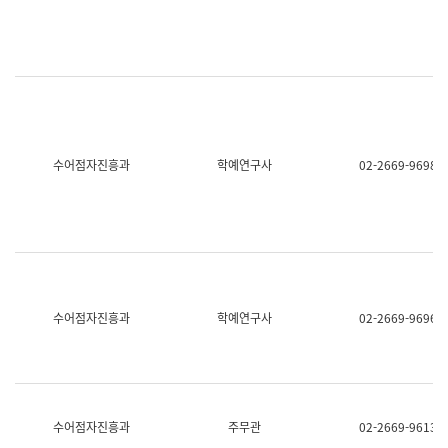
명,
교
직
육
위/
연
직
수
급,
과
전
어
화,
문
담
연
당
구
수어점자진흥과
학예연구사
02-2669-9698
업
실
무)
어
문
연
구
과
어
문
연
수어점자진흥과
학예연구사
02-2669-9696
구
과
(사
전
팀)
언
어
수어점자진흥과
주무관
02-2669-9613
정