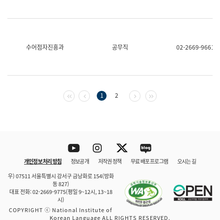
수어점자진흥과
공무직
02-2669-9661
첫 페이지
이전 페이지
다음 페이지
마지막 페이지
1
2
Youtube
Instagram
Twitter
blog
개인정보 처리 방침
정보공개
저작권 정책
무료 배포 프로그램
오시는 길
바로 가기
문체부와 소속기관
우) 07511 서울특별시 강서구 금낭화로 154(방화
동 827)
대표 전화: 02-2669-9775(평일 9~12시, 13~18
시)
COPYRIGHT ⓒ National Institute of
Korean Language ALL RIGHTS RESERVED.