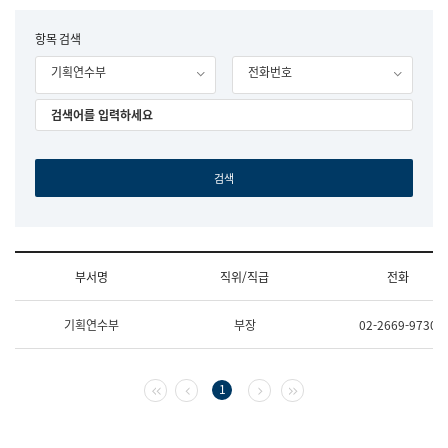
립
국
F
항목 검색
어
o
원
기획연수부
전화번호
r
조
m
직
도
국
어
원
원
장
기
획
연
수
부서명
직위/직급
전화
부
기
조
획
기획연수부
부장
02-2669-9730
직
운
및
영
업
과
무
공
첫 페이지
이전 페이지
다음 페이지
마지막 페이지
1
소
공
개
언
(부
어
서
과