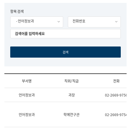
립
국
F
항목 검색
어
o
원
- 언어정보과
전화번호
r
조
m
직
도
국
어
원
원
장
기
획
연
수
부서명
직위/직급
전화
부
기
조
획
언어정보과
과장
02-2669-9750
직
운
및
영
업
과
무
공
언어정보과
학예연구관
02-2669-9754
소
공
개
언
(부
어
서
과