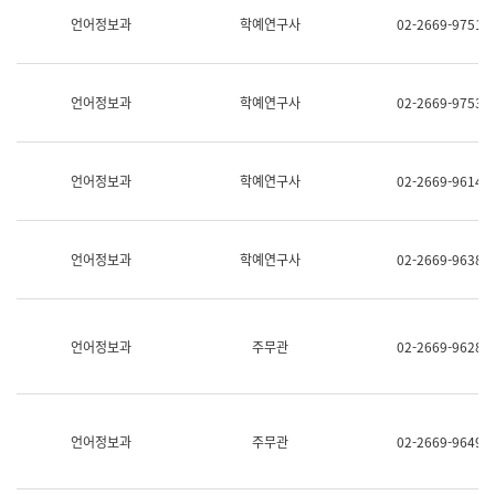
명,
교
언어정보과
학예연구사
02-2669-9751
직
육
위/
연
직
수
급,
과
언어정보과
학예연구사
02-2669-9753
전
어
화,
문
담
연
당
구
언어정보과
학예연구사
02-2669-9614
업
실
무)
어
문
연
언어정보과
학예연구사
02-2669-9638
구
과
어
문
연
언어정보과
주무관
02-2669-9628
구
과
(사
전
팀)
언어정보과
주무관
02-2669-9649
언
어
정