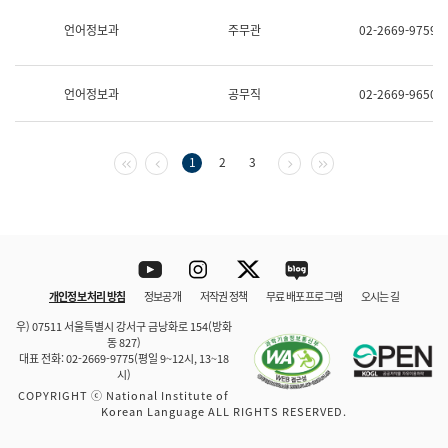
보
과
언어정보과
주무관
02-2669-9759
한
국
어
언어정보과
공무직
02-2669-9650
진
흥
과
수
첫 페이지
이전 페이지
다음 페이지
마지막 페이지
1
2
3
어
점
자
진
흥
과
Youtube
Instagram
Twitter
blog
개인정보 처리 방침
정보공개
저작권 정책
무료 배포 프로그램
오시는 길
바로 가기
문체부와 소속기관
우) 07511 서울특별시 강서구 금낭화로 154(방화
동 827)
대표 전화: 02-2669-9775(평일 9~12시, 13~18
시)
COPYRIGHT ⓒ National Institute of
Korean Language ALL RIGHTS RESERVED.