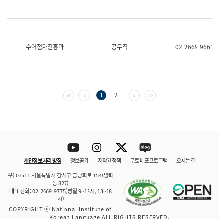
수어점자진흥과
공무직
02-2669-9661
첫 페이지
이전 페이지
다음 페이지
마지막 페이지
1
2
Youtube
Instagram
Twitter
blog
개인정보 처리 방침
정보공개
저작권 정책
무료 배포 프로그램
오시는 길
바로 가기
문체부와 소속기관
우) 07511 서울특별시 강서구 금낭화로 154(방화
동 827)
대표 전화: 02-2669-9775(평일 9~12시, 13~18
시)
COPYRIGHT ⓒ National Institute of
Korean Language ALL RIGHTS RESERVED.