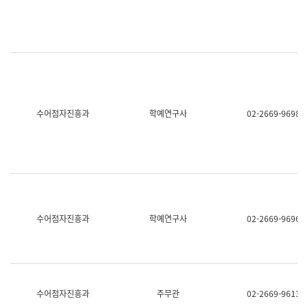
명,
교
직
육
위/
연
직
수
급,
과
전
어
화,
문
담
연
당
구
수어점자진흥과
학예연구사
02-2669-9698
업
실
무)
어
문
연
구
과
어
문
연
수어점자진흥과
학예연구사
02-2669-9696
구
과
(사
전
팀)
언
어
수어점자진흥과
주무관
02-2669-9613
정