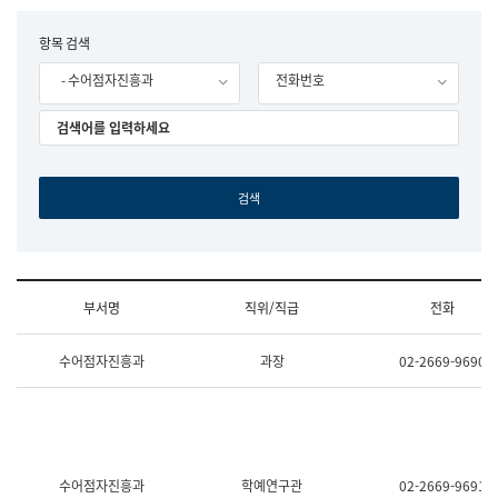
립
국
F
항목 검색
어
o
원
- 수어점자진흥과
전화번호
r
조
m
직
도
국
어
원
원
장
기
획
연
수
부서명
직위/직급
전화
부
기
조
획
수어점자진흥과
과장
02-2669-9690
직
운
및
영
업
과
무
공
소
공
개
언
(부
어
수어점자진흥과
학예연구관
02-2669-9691
서
과