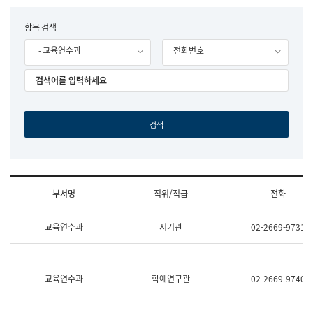
립
국
F
항목 검색
어
o
원
- 교육연수과
전화번호
r
조
m
직
도
국
어
원
원
장
기
획
연
수
부서명
직위/직급
전화
부
기
조
획
교육연수과
서기관
02-2669-9731
직
운
및
영
업
과
무
공
소
공
교육연수과
학예연구관
02-2669-9740
개
언
(부
어
서
과