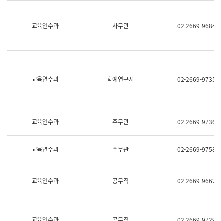
명,
교
직
육
위/
연
교육연수과
사무관
02-2669-9684
직
수
급,
과
전
어
화,
문
담
연
당
구
교육연수과
학예연구사
02-2669-9735
업
실
무)
어
문
연
구
교육연수과
주무관
02-2669-9736
과
어
문
교육연수과
주무관
02-2669-9758
연
구
과
(사
교육연수과
공무직
02-2669-9662
전
팀)
언
어
정
교육연수과
공무직
02-2669-9729