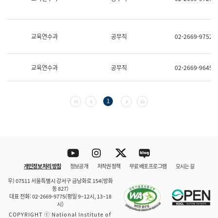
보
과
한
국
교육연수과
공무직
02-2669-9752
어
진
흥
과
교육연수과
공무직
02-2669-9645
수
어
점
자
첫 페이지
이전 페이지
다음 페이지
마지막 페이지
1
진
흥
과
Youtube
Instagram
Twitter
blog
개인정보 처리 방침
정보공개
저작권 정책
무료 배포 프로그램
오시는 길
바로 가기
문체부와 소속기관
우) 07511 서울특별시 강서구 금낭화로 154(방화
동 827)
대표 전화: 02-2669-9775(평일 9~12시, 13~18
시)
COPYRIGHT ⓒ National Institute of