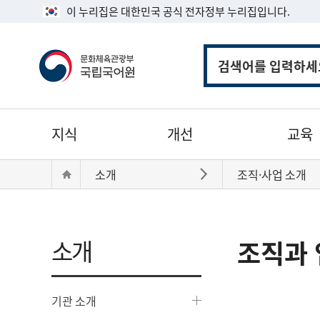
이 누리집은 대한민국 공식 전자정부 누리집입니다.
통
합
검
색
주
지식
개선
교육
메
뉴
현
Home
소개
조직·사업 소개
바로가기
재
위
치:
소개
조직과 
기관 소개