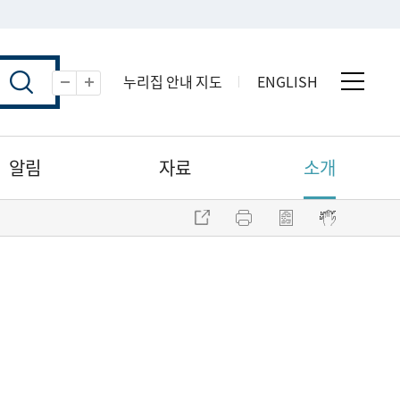
누리집 안내 지도
ENGLISH
전체 
축소
확대
알림
자료
소개
주소 복사
프린트
점자파일 내려받기
점자뷰어 보