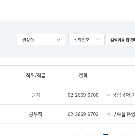
원장실
전화번호
직위/직급
전화
원장
02-2669-9700
ㅇ 국립국어원
공무직
02-2669-9702
ㅇ 부속실 운