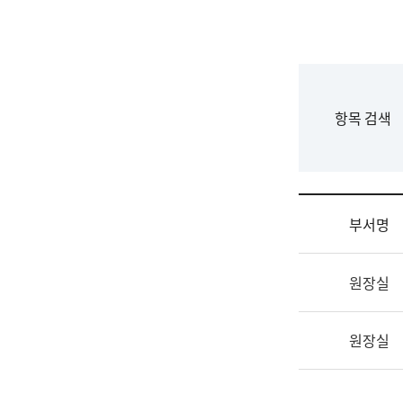
국
립
국
어
원
F
항목 검색
조
o
직
r
도
m
국
어
부서명
원
원
조
장
원장실
직
기
및
획
업
연
원장실
무
수
소
부
개
기