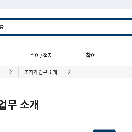
수어/점자
참여
조직과 업무 소개
바로가기
바로가기
업무 소개