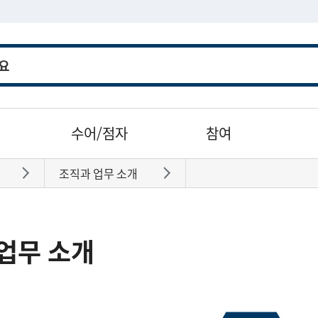
수어/점자
참여
조직과 업무 소개
바로가기
바로가기
업무 소개