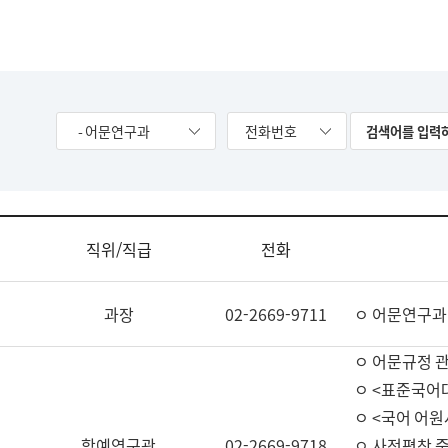
- 어문연구과
전화번호
직위/직급
전화
과장
02-2669-9711
ㅇ 어문연구과
ㅇ 어문규정 
ㅇ <표준국어
ㅇ <국어 어원
학예연구관
02-2669-9718
ㅇ 사전편찬 