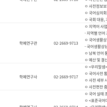
ㅇ 사전정보보
ㅇ 국어심의회
ㅇ 국회 대응,
ㅇ 지역어 사
- 지역별 언어
ㅇ 국어생활상
학예연구관
02-2669-9713
- 국어생활상담
ㅇ 남북 언어 
ㅇ 예산 및 결산(
ㅇ <우리말샘>
ㅇ 국어사전 통
학예연구사
02-2669-9717
ㅇ 사전 세부 사
ㅇ 사전편찬 
ㅇ 국어 실태 
ㅇ <표준국어