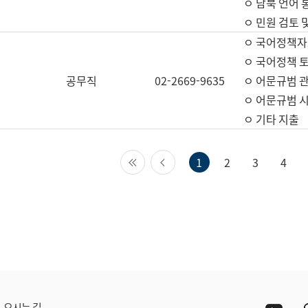
ㅇ 남북 언어 
ㅇ 민원 검토 
ㅇ 국어정책자
ㅇ 국어정책 
공무직
02-2669-9635
ㅇ 어문규범 
ㅇ 어문규범 
ㅇ 기타 지출
첫 페이지
이전 페이지
1
2
3
4
Yout
오시는 길