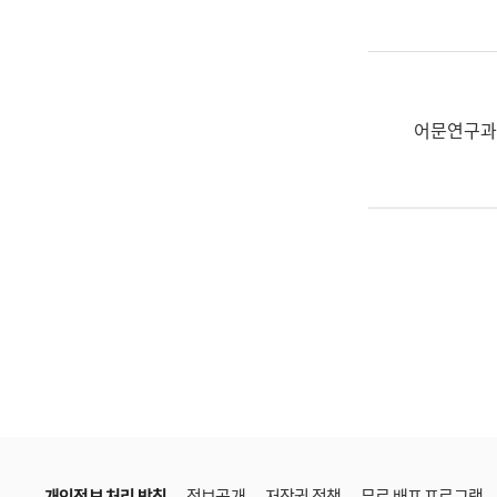
한
국
어
진
흥
어문연구과
과
수
어
점
자
진
흥
과
개인정보 처리 방침
정보공개
저작권 정책
무료 배포 프로그램