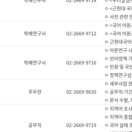
학예연구사
02-2669-9714
ㅇ <우리말샘>
ㅇ <근현대 
ㅇ 사전 관련 
ㅇ <국어 어원
학예연구사
02-2669-9712
ㅇ <국어 어원
ㅇ 근현대국어
ㅇ 어문연구 시
ㅇ 언어정책 기
학예연구사
02-2669-9716
ㅇ 민원 및 국
ㅇ 정책연구심
ㅇ 세부사업 관리
주무관
02-2669-9630
ㅇ 공무직·기간
ㅇ 문서 수발,
ㅇ 지역어 조사
ㅇ 지역어 종합
공무직
02-2669-9719
ㅇ 국어 실태 