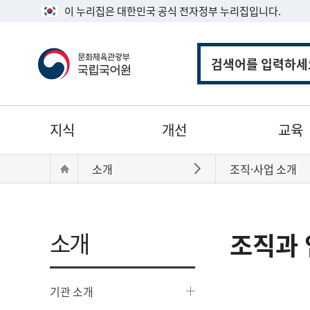
이 누리집은 대한민국 공식 전자정부 누리집입니다.
통
합
검
색
주
지식
개선
교육
메
뉴
현
Home
소개
조직·사업 소개
바로가기
재
위
치:
소개
조직과 
기관 소개