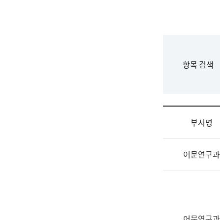
국
립
국
어
원
F
항목 검색
조
o
직
r
도
m
국
어
부서명
원
원
조
장
어문연구과
직
기
및
획
업
연
무
수
소
부
개
기
어문연구과