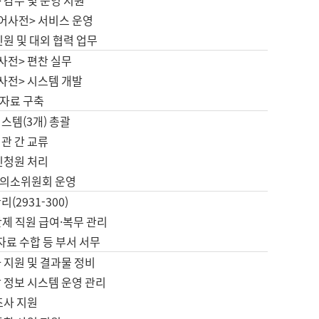
 감수 및 운영 지원
국어사전> 서비스 운영
민원 및 대외 협력 업무
사전> 편찬 실무
사전> 시스템 개발
자료 구축
스템(3개) 총괄
관 간 교류
민청원 처리
의소위원회 운영
(2931-300)
제 직원 급여·복무 관리
 자료 수합 등 부서 서무
 지원 및 결과물 정비
 정보 시스템 운영 관리
조사 지원