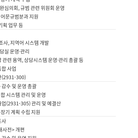
완심의회, 규범 관련 위원회 운영
 어문규범분과 지원
 기획 업무 등
업
 조사, 지역어 시스템 개발
담실 운영·관리
 관련 용역, 상담시스템 운영·관리 총괄 등
통합 사업
2931-300)
 감수 및 운영 총괄
합 시스템 관리 및 운영
업(2931-305) 관리 및 예결산
중장기 계획 수립 지원
조사
대사전> 개편