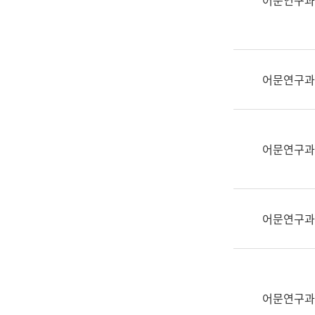
어문연구과
실
어
문
연
구
어문연구과
과
어
문
연
어문연구과
구
과
(사
전
어문연구과
팀)
언
어
정
보
어문연구과
과