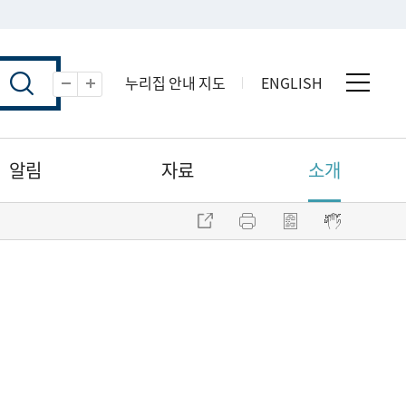
누리집 안내 지도
ENGLISH
전체 
축소
확대
알림
자료
소개
주소 복사
프린트
점자파일 내려받기
점자뷰어 보