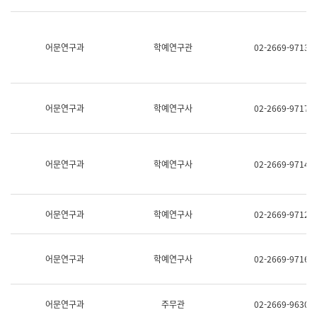
명,
교
직
육
위/
연
직
어문연구과
학예연구관
02-2669-9713
수
급,
과
전
어
화,
문
담
연
당
구
어문연구과
학예연구사
02-2669-9717
업
실
무)
어
문
연
어문연구과
학예연구사
02-2669-9714
구
과
어
문
어문연구과
학예연구사
02-2669-9712
연
구
과
(사
어문연구과
학예연구사
02-2669-9716
전
팀)
언
어
어문연구과
주무관
02-2669-9630
정