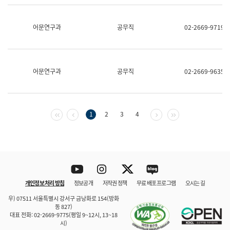
보
과
한
어문연구과
공무직
02-2669-9719
국
어
진
흥
과
어문연구과
공무직
02-2669-9635
수
어
점
자
진
첫 페이지
이전 페이지
다음 페이지
마지막 페이지
1
2
3
4
흥
과
Youtube
Instagram
Twitter
blog
개인정보 처리 방침
정보공개
저작권 정책
무료 배포 프로그램
오시는 길
바로 가기
문체부와 소속기관
우) 07511 서울특별시 강서구 금낭화로 154(방화
동 827)
대표 전화: 02-2669-9775(평일 9~12시, 13~18
시)