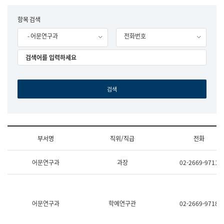
립
국
F
항목 검색
어
o
원
- 어문연구과
전화번호
r
조
m
직
도
국
어
원
원
장
기
획
연
수
부서명
직위/직급
전화
부
기
조
획
어문연구과
과장
02-2669-9711
직
운
및
영
업
과
무
공
소
공
어문연구과
학예연구관
02-2669-9718
개
언
(부
어
서
과