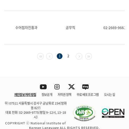
수어점자진흥과
공무직
02-2669-9661
첫 페이지
이전 페이지
다음 페이지
마지막 페이지
1
2
Youtube
Instagram
Twitter
blog
개인정보 처리 방침
정보공개
저작권 정책
무료 배포 프로그램
오시는 길
바로 가기
문체부와 소속기관
우) 07511 서울특별시 강서구 금낭화로 154(방화
동 827)
대표 전화: 02-2669-9775(평일 9~12시, 13~18
시)
COPYRIGHT ⓒ National Institute of
Korean Language ALL RIGHTS RESERVED.