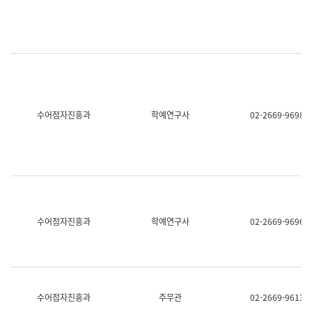
명,
교
직
육
위/
연
직
수
급,
과
전
어
화,
문
담
연
당
구
수어점자진흥과
학예연구사
02-2669-9698
업
실
무)
어
문
연
구
과
어
문
연
수어점자진흥과
학예연구사
02-2669-9696
구
과
(사
전
팀)
언
어
수어점자진흥과
주무관
02-2669-9613
정