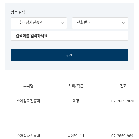
립
국
F
항목 검색
어
o
원
- 수어점자진흥과
전화번호
r
조
m
직
도
국
어
원
원
장
기
획
연
수
부서명
직위/직급
전화
부
기
조
획
수어점자진흥과
과장
02-2669-9690
직
운
및
영
업
과
무
공
소
공
개
언
(부
어
수어점자진흥과
학예연구관
02-2669-9691
서
과