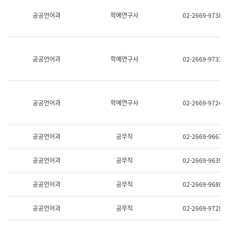
명,
교
공공언어과
학예연구사
02-2669-9738
직
육
위/
연
직
수
급,
과
전
어
공공언어과
학예연구사
02-2669-9733
화,
문
담
연
당
구
업
실
무)
어
공공언어과
학예연구사
02-2669-9724
문
연
구
과
공공언어과
공무직
02-2669-9667
어
문
연
공공언어과
공무직
02-2669-9639
구
과
(사
공공언어과
공무직
02-2669-9680
전
팀)
언
공공언어과
공무직
02-2669-9728
어
정