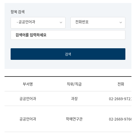
립
국
F
항목 검색
어
o
원
- 공공언어과
전화번호
r
조
m
직
도
국
어
원
원
장
기
획
연
수
부서명
직위/직급
전화
부
기
조
획
공공언어과
과장
02-2669-9721
직
운
및
영
업
과
무
공
공공언어과
학예연구관
02-2669-9766
소
공
개
언
(부
어
서
과