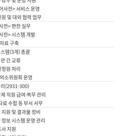
 감수 및 운영 지원
국어사전> 서비스 운영
민원 및 대외 협력 업무
사전> 편찬 실무
사전> 시스템 개발
자료 구축
스템(3개) 총괄
관 간 교류
민청원 처리
의소위원회 운영
(2931-300)
제 직원 급여·복무 관리
 자료 수합 등 부서 서무
 지원 및 결과물 정비
 정보 시스템 운영 관리
조사 지원