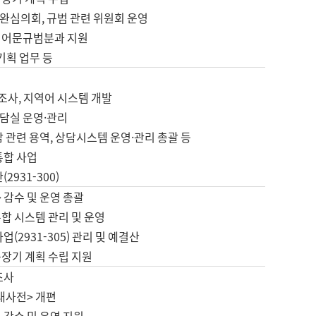
완심의회, 규범 관련 위원회 운영
 어문규범분과 지원
 기획 업무 등
업
 조사, 지역어 시스템 개발
담실 운영·관리
 관련 용역, 상담시스템 운영·관리 총괄 등
통합 사업
2931-300)
 감수 및 운영 총괄
합 시스템 관리 및 운영
업(2931-305) 관리 및 예결산
중장기 계획 수립 지원
조사
대사전> 개편