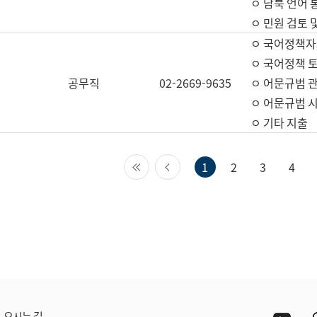
ㅇ 남북 언어 
ㅇ 민원 검토 
ㅇ 국어정책자
ㅇ 국어정책 
공무직
02-2669-9635
ㅇ 어문규범 
ㅇ 어문규범 
ㅇ 기타 지출
첫 페이지
이전 페이지
1
2
3
4
Yout
오시는 길