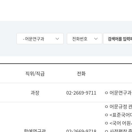
- 어문연구과
전화번호
직위/직급
전화
과장
02-2669-9711
ㅇ 어문연구과
ㅇ 어문규정 
ㅇ <표준국어
ㅇ <국어 어원
학예연구관
02-2669-9718
ㅇ 사전편찬 