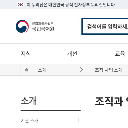
이 누리집은 대한민국 공식 전자정부 누리집입니다.
통
합
검
색
주
지식
개선
교육
메
뉴
현
Home
소개
조직·사업 소개
바로가기
재
위
치:
소개
조직과 
기관 소개