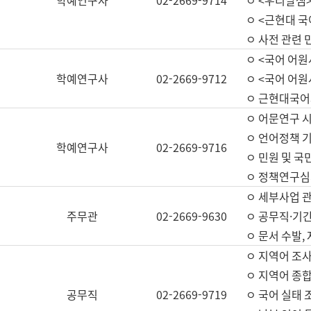
학예연구사
02-2669-9714
ㅇ <우리말샘>
ㅇ <근현대 
ㅇ 사전 관련 
ㅇ <국어 어원
학예연구사
02-2669-9712
ㅇ <국어 어원
ㅇ 근현대국어
ㅇ 어문연구 시
ㅇ 언어정책 기
학예연구사
02-2669-9716
ㅇ 민원 및 국
ㅇ 정책연구심
ㅇ 세부사업 관리
주무관
02-2669-9630
ㅇ 공무직·기간
ㅇ 문서 수발,
ㅇ 지역어 조사
ㅇ 지역어 종합
공무직
02-2669-9719
ㅇ 국어 실태 