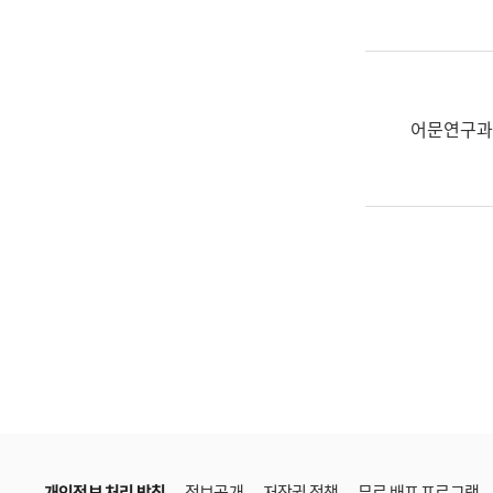
한
국
어
진
흥
어문연구과
과
수
어
점
자
진
흥
과
개인정보 처리 방침
정보공개
저작권 정책
무료 배포 프로그램