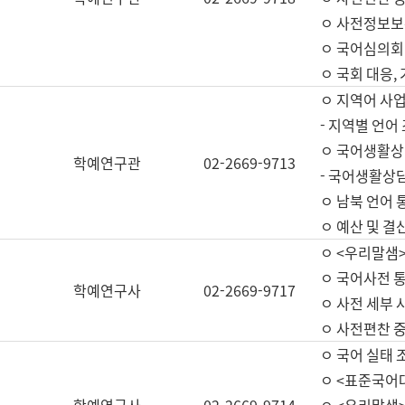
ㅇ 사전정보보
ㅇ 국어심의회
ㅇ 국회 대응,
ㅇ 지역어 사
- 지역별 언어
ㅇ 국어생활상
학예연구관
02-2669-9713
- 국어생활상담
ㅇ 남북 언어 
ㅇ 예산 및 결산(
ㅇ <우리말샘>
ㅇ 국어사전 통
학예연구사
02-2669-9717
ㅇ 사전 세부 사
ㅇ 사전편찬 
ㅇ 국어 실태 
ㅇ <표준국어