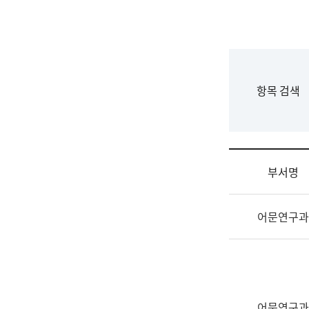
국
립
국
어
원
F
항목 검색
조
o
직
r
도
m
국
어
부서명
원
원
조
장
어문연구과
직
기
및
획
업
연
무
수
소
부
개
기
어문연구과