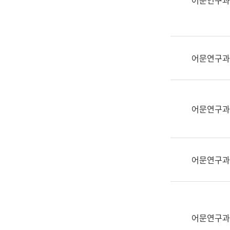
어문연구과
실
어
문
연
구
어문연구과
과
어
문
연
어문연구과
구
과
(사
전
어문연구과
팀)
언
어
정
보
어문연구과
과