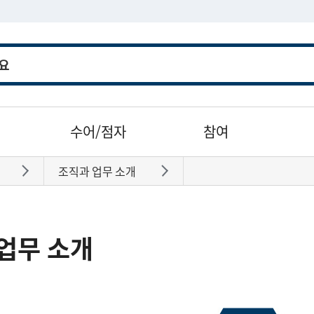
수어/점자
참여
조직과 업무 소개
바로가기
바로가기
업무 소개