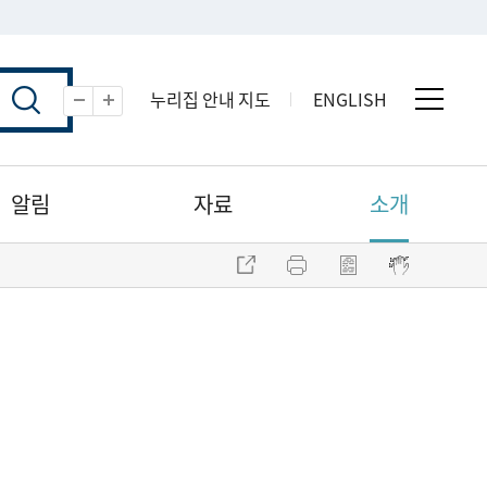
누리집 안내 지도
ENGLISH
전체 
축소
확대
알림
자료
소개
주소 복사
프린트
점자파일 내려받기
점자뷰어 보