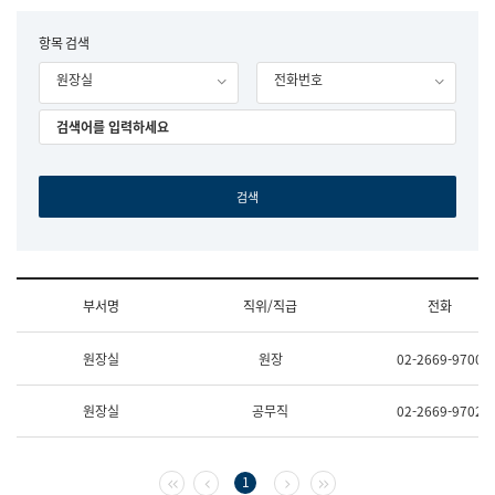
립
국
F
항목 검색
어
o
원
원장실
전화번호
r
조
m
직
도
국
어
원
원
장
기
획
연
수
부서명
직위/직급
전화
부
기
조
획
원장실
원장
02-2669-9700
직
운
및
영
업
과
원장실
공무직
02-2669-9702
무
공
소
공
개
언
(부
어
첫 페이지
이전 페이지
다음 페이지
마지막 페이지
1
서
과