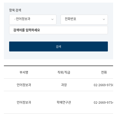
립
국
F
항목 검색
어
o
원
- 언어정보과
전화번호
r
조
m
직
도
국
어
원
원
장
기
획
연
수
부서명
직위/직급
전화
부
기
조
획
언어정보과
과장
02-2669-9750
직
운
및
영
업
과
무
공
언어정보과
학예연구관
02-2669-9754
소
공
개
언
(부
어
서
과