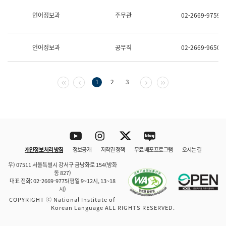
보
과
언어정보과
주무관
02-2669-9759
한
국
어
언어정보과
공무직
02-2669-9650
진
흥
과
수
첫 페이지
이전 페이지
다음 페이지
마지막 페이지
1
2
3
어
점
자
진
흥
과
Youtube
Instagram
Twitter
blog
개인정보 처리 방침
정보공개
저작권 정책
무료 배포 프로그램
오시는 길
바로 가기
문체부와 소속기관
우) 07511 서울특별시 강서구 금낭화로 154(방화
동 827)
대표 전화: 02-2669-9775(평일 9~12시, 13~18
시)
COPYRIGHT ⓒ National Institute of
Korean Language ALL RIGHTS RESERVED.