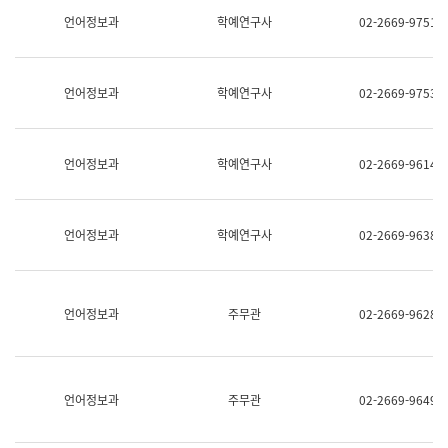
명,
교
언어정보과
학예연구사
02-2669-9751
직
육
위/
연
직
수
급,
과
언어정보과
학예연구사
02-2669-9753
전
어
화,
문
담
연
당
구
언어정보과
학예연구사
02-2669-9614
업
실
무)
어
문
연
언어정보과
학예연구사
02-2669-9638
구
과
어
문
연
언어정보과
주무관
02-2669-9628
구
과
(사
전
팀)
언어정보과
주무관
02-2669-9649
언
어
정