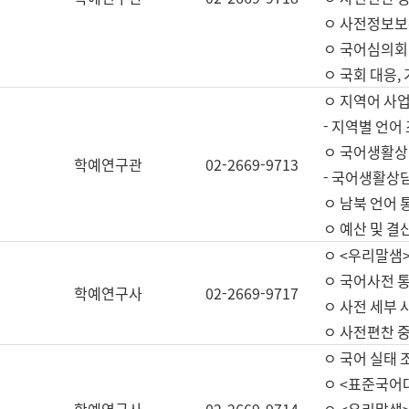
ㅇ 사전정보보
ㅇ 국어심의회
ㅇ 국회 대응,
ㅇ 지역어 사
- 지역별 언어
ㅇ 국어생활상
학예연구관
02-2669-9713
- 국어생활상담
ㅇ 남북 언어 
ㅇ 예산 및 결산(
ㅇ <우리말샘>
ㅇ 국어사전 통
학예연구사
02-2669-9717
ㅇ 사전 세부 사
ㅇ 사전편찬 
ㅇ 국어 실태 
ㅇ <표준국어