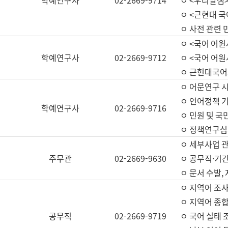
학예연구사
02-2669-9714
ㅇ <우리말샘>
ㅇ <근현대 
ㅇ 사전 관련 
ㅇ <국어 어원
학예연구사
02-2669-9712
ㅇ <국어 어원
ㅇ 근현대국어
ㅇ 어문연구 시
ㅇ 언어정책 기
학예연구사
02-2669-9716
ㅇ 민원 및 국
ㅇ 정책연구심
ㅇ 세부사업 관리
주무관
02-2669-9630
ㅇ 공무직·기간
ㅇ 문서 수발,
ㅇ 지역어 조사
ㅇ 지역어 종합
공무직
02-2669-9719
ㅇ 국어 실태 