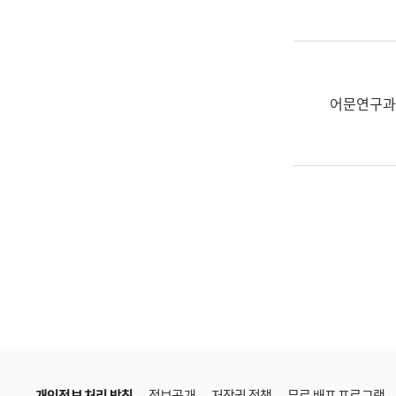
한
국
어
진
흥
어문연구과
과
수
어
점
자
진
흥
과
개인정보 처리 방침
정보공개
저작권 정책
무료 배포 프로그램