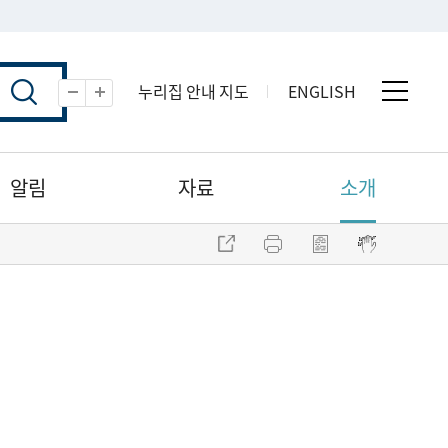
누리집 안내 지도
ENGLISH
전체 
축소
확대
알림
자료
소개
주소 복사
프린트
점자파일 내려받기
점자뷰어 보