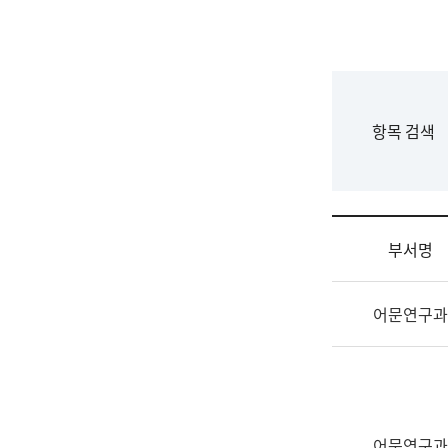
국
립
국
어
원
F
항목 검색
조
o
직
r
도
m
국
어
부서명
원
원
조
장
어문연구과
직
기
및
획
업
연
무
수
소
부
개
기
어문연구과