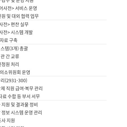
 감수 및 운영 지원
국어사전> 서비스 운영
민원 및 대외 협력 업무
사전> 편찬 실무
사전> 시스템 개발
자료 구축
스템(3개) 총괄
관 간 교류
민청원 처리
의소위원회 운영
(2931-300)
제 직원 급여·복무 관리
 자료 수합 등 부서 서무
 지원 및 결과물 정비
 정보 시스템 운영 관리
조사 지원