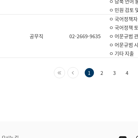
ㅇ 남북 언어 
ㅇ 민원 검토 
ㅇ 국어정책자
ㅇ 국어정책 
공무직
02-2669-9635
ㅇ 어문규범 
ㅇ 어문규범 
ㅇ 기타 지출
첫 페이지
이전 페이지
1
2
3
4
Yout
오시는 길