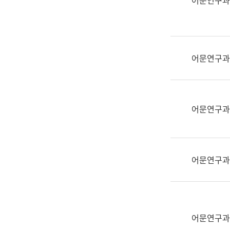
어문연구과
실
어
문
연
구
어문연구과
과
어
문
연
어문연구과
구
과
(사
전
어문연구과
팀)
언
어
정
보
어문연구과
과