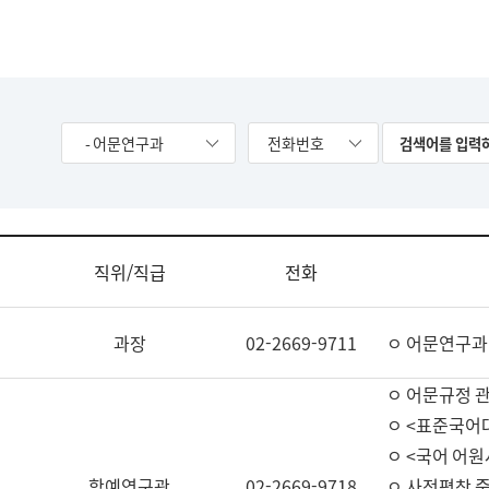
- 어문연구과
전화번호
직위/직급
전화
과장
02-2669-9711
ㅇ 어문연구과
ㅇ 어문규정 
ㅇ <표준국어
ㅇ <국어 어원
학예연구관
02-2669-9718
ㅇ 사전편찬 