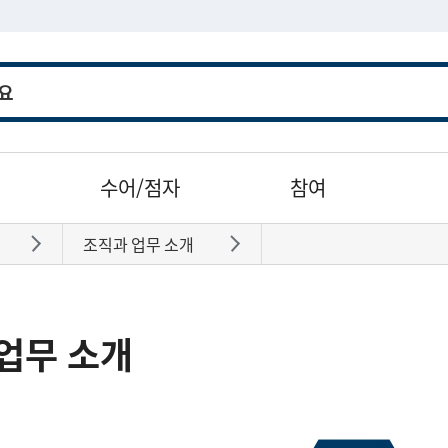
수어/점자
참여
조직과 업무 소개
바로가기
바로가기
업무 소개