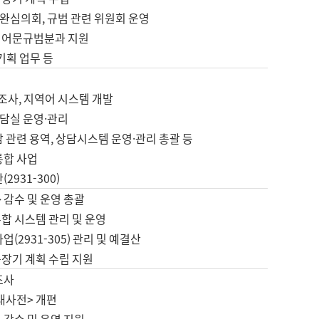
완심의회, 규범 관련 위원회 운영
 어문규범분과 지원
 기획 업무 등
업
 조사, 지역어 시스템 개발
담실 운영·관리
 관련 용역, 상담시스템 운영·관리 총괄 등
통합 사업
2931-300)
 감수 및 운영 총괄
합 시스템 관리 및 운영
업(2931-305) 관리 및 예결산
중장기 계획 수립 지원
조사
대사전> 개편