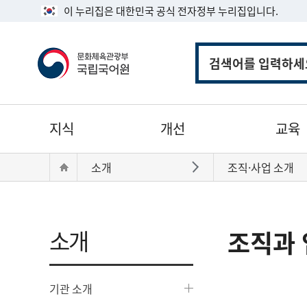
이 누리집은 대한민국 공식 전자정부 누리집입니다.
통
합
검
색
주
지식
개선
교육
메
뉴
현
Home
소개
조직·사업 소개
바로가기
재
위
치:
소개
조직과 
기관 소개